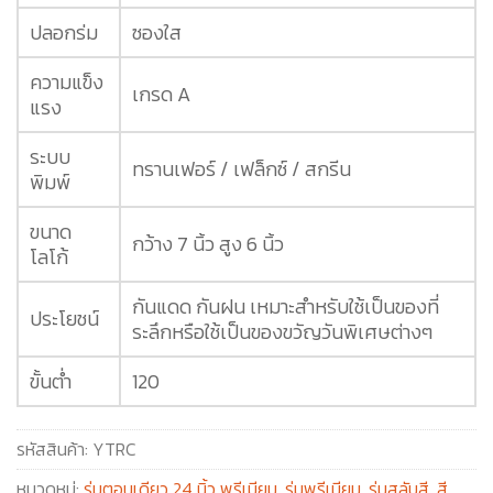
ปลอกร่ม
ซองใส
ความแข็ง
เกรด A
แรง
ระบบ
ทรานเฟอร์ / เฟล็กซ์ / สกรีน
พิมพ์
ขนาด
กว้าง 7 นิ้ว สูง 6 นิ้ว
โลโก้
กันแดด กันฝน เหมาะสำหรับใช้เป็นของที่
ประโยชน์
ระลึกหรือใช้เป็นของขวัญวันพิเศษต่างๆ
ขั้นต่ำ
120
รหัสสินค้า:
YTRC
หมวดหมู่:
ร่มตอนเดียว 24 นิ้ว พรีเมียม
,
ร่มพรีเมียม
,
ร่มสลับสี
,
สี