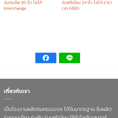
ร่มกอล์ฟ 30 นิ้ว โลโก้
ร่มพรีเมียม 24 นิ้ว โลโก้ ธารา
Interchange
เวช คลินิก
เกี่ยวกับเรา
เป็นโรงงานผลิตร่มครบวงจร ได้รับมาตรฐาน รับผลิต
ร่มตอนเดียว ร่มพับ ร่มเพรีเมียม ใช้ผ้าโพลีเอสเตอร์