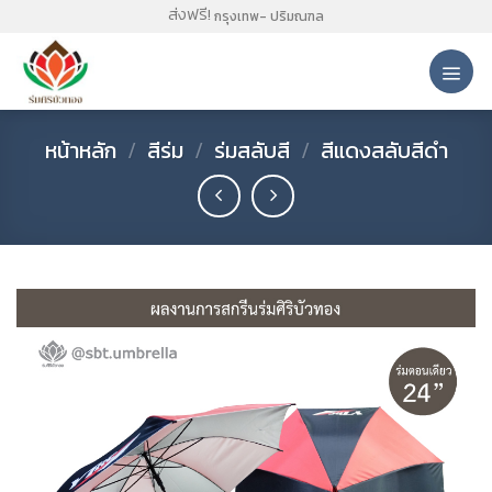
Skip
ส่งฟรี!
กรุงเทพ- ปริมณฑล
to
content
หน้าหลัก
/
สีร่ม
/
ร่มสลับสี
/
สีแดงสลับสีดำ