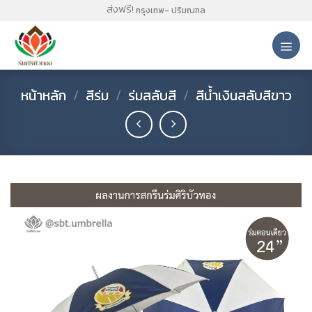
Skip
ส่งฟรี!
กรุงเทพ- ปริมณฑล
to
content
หน้าหลัก
/
สีร่ม
/
ร่มสลับสี
/
สีน้ำเงินสลับสีขาว