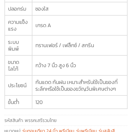
ปลอกร่ม
ซองใส
ความแข็ง
เกรด A
แรง
ระบบ
ทรานเฟอร์ / เฟล็กซ์ / สกรีน
พิมพ์
ขนาด
กว้าง 7 นิ้ว สูง 6 นิ้ว
โลโก้
กันแดด กันฝน เหมาะสำหรับใช้เป็นของที่
ประโยชน์
ระลึกหรือใช้เป็นของขวัญวันพิเศษต่างๆ
ขั้นต่ำ
120
รหัสสินค้า:
พรรคเสรีรวมไทย
หมวดหมู่:
ร่มตอนเดียว 24 นิ้ว พรีเมียม
,
ร่มพรีเมียม
,
ร่มสลับสี
,