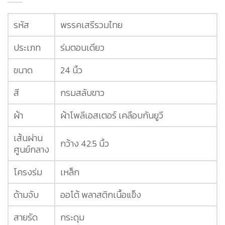
รหัส
พรรคเสรีรวมไทย
ประเภท
ร่มตอนเดียว
ขนาด
24 นิ้ว
สี
กรมสลับขาว
ผ้า
ผ้าโพลีเอสเตอร์ เคลือบกันยูวี
เส้นผ่าน
กว้าง 42.5 นิ้ว
ศูนย์กลาง
โครงร่ม
เหล็ก
ด้ามจับ
ออโต้ พลาสติกเนื้อแข็ง
สายรัด
กระดุม