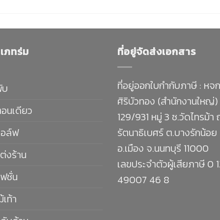
เภทร่ม
ที่อยู่จัดส่งเอกสาร
ที่อยู่ออกใบกำกับภาษี : หจก
พับ
ศิริบัวทอง (สำนักงานใหญ่)
ตอนเดียว
129/931 หมู่ 3 ซ.วัดไทรม้า
กอล์ฟ
รัตนาธิเบศร์ ต.บางรักน้อย
อ.เมือง จ.นนทบุรี 11000
ต่งร้าน
เลขประจำตัวผู้เสียภาษี 0 
ฟชั่น
49007 46 8
ม้เท้า