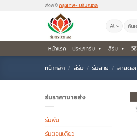
Skip
ส่งฟรี!
กรุงเทพ- ปริมณฑล
to
ค้นหา:
content
หน้าแรก
ประเภทร่ม
สีร่ม
วิธ
หน้าหลัก
/
สีร่ม
/
ร่มลาย
/
ลายดอก
ร่มราคาขายส่ง
ร่มพับ
ร่มตอนเดียว