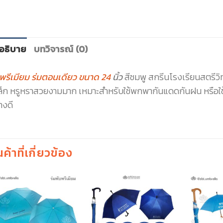
อธิบาย
บทวิจารณ์ (0)
มพรีเมียม ร่มตอนเดียว ขนาด 24
นิ้ว
สีชมพู สกรีนโรงเรียนสตรีวิ
ล็ก หรูหราสวยงามมาก เหมาะสำหรับใช้พกพากันแดดกันฝน หรือใช้เ
างดี
นค้าที่เกี่ยวข้อง