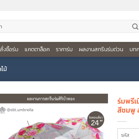
ีสั่งซื้อร่ม
แคตตาล็อค
ราคาร่ม
ผลงานสกรีนร่มด่วน
บทค
ไม้
ร่มพรีเ
สีชมพู
รหัส