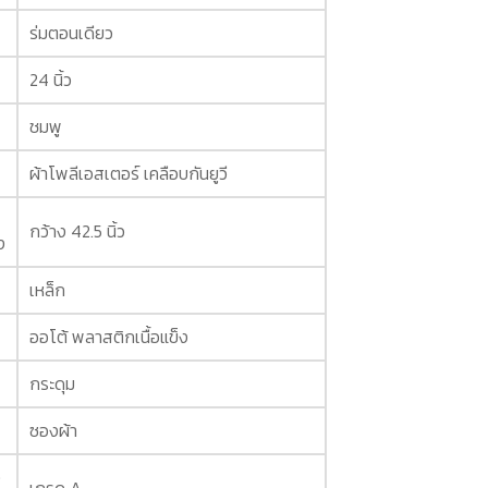
ร่มตอนเดียว
24 นิ้ว
ชมพู
ผ้าโพลีเอสเตอร์ เคลือบกันยูวี
กว้าง 42.5 นิ้ว
ง
เหล็ก
ออโต้ พลาสติกเนื้อแข็ง
กระดุม
ซองผ้า
ง
เกรด A