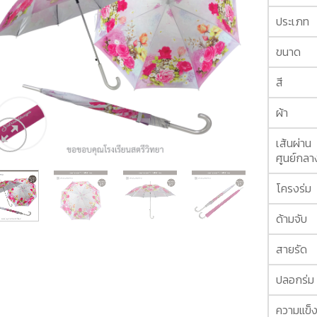
ประเภท
ขนาด
สี
ผ้า
เส้นผ่าน
ศูนย์กลา
โครงร่ม
ด้ามจับ
สายรัด
ปลอกร่ม
ความแข็