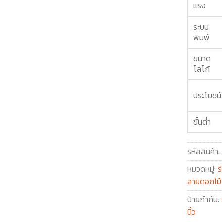
แรง
ระบบ
พิมพ์
ขนาด
โลโก้
ประโยชน์
ขั้นต่ำ
รหัสสินค้า:
หมวดหมู่:
ร
ลายดอกไม้
ป้ายกำกับ:
นิ้ว