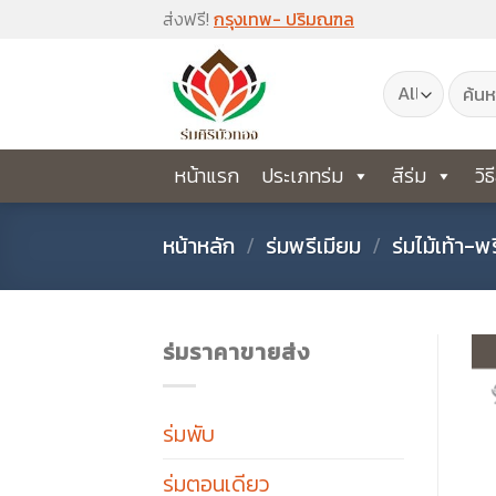
Skip
ส่งฟรี!
กรุงเทพ- ปริมณฑล
to
ค้นหา:
content
หน้าแรก
ประเภทร่ม
สีร่ม
วิธ
หน้าหลัก
/
ร่มพรีเมียม
/
ร่มไม้เท้า-พ
ร่มราคาขายส่ง
ร่มพับ
ร่มตอนเดียว