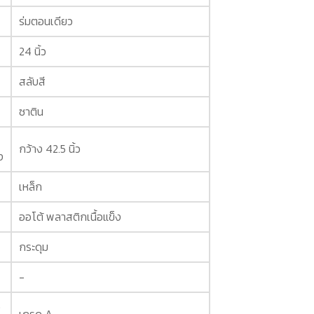
ร่มตอนเดียว
24 นิ้ว
สลับสี
ซาติน
กว้าง 42.5 นิ้ว
ง
เหล็ก
ออโต้ พลาสติกเนื้อแข็ง
กระดุม
-
ง
เกรด A