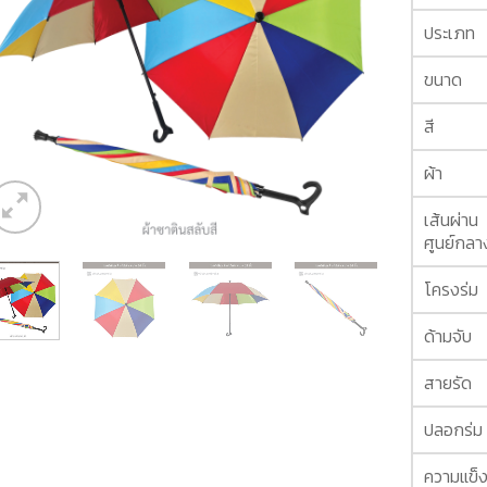
ประเภท
ขนาด
สี
ผ้า
เส้นผ่าน
ศูนย์กลา
โครงร่ม
ด้ามจับ
สายรัด
ปลอกร่ม
ความแข็