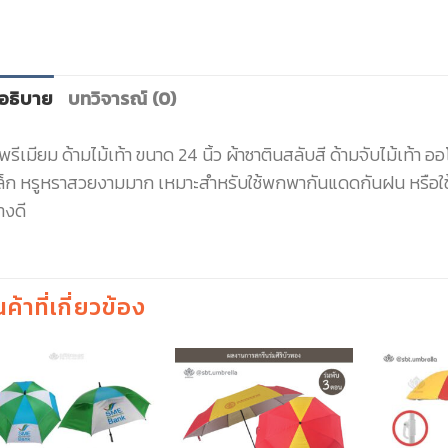
อธิบาย
บทวิจารณ์ (0)
พรีเมียม ด้ามไม้เท้า ขนาด 24 นิ้ว ผ้าซาตินสลับสี ด้ามจับไม้เท้า 
ล็ก หรูหราสวยงามมาก เหมาะสำหรับใช้พกพากันแดดกันฝน หรือใช้เ
างดี
นค้าที่เกี่ยวข้อง