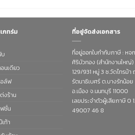
เภทร่ม
ที่อยู่จัดส่งเอกสาร
ที่อยู่ออกใบกำกับภาษี : หจก
พับ
ศิริบัวทอง (สำนักงานใหญ่)
ตอนเดียว
129/931 หมู่ 3 ซ.วัดไทรม้า
กอล์ฟ
รัตนาธิเบศร์ ต.บางรักน้อย
อ.เมือง จ.นนทบุรี 11000
ต่งร้าน
เลขประจำตัวผู้เสียภาษี 0 
ฟชั่น
49007 46 8
ม้เท้า