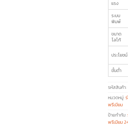
แรง
ระบบ
พิมพ์
ขนาด
โลโก้
ประโยชน์
ขั้นต่ำ
รหัสสินค้า:
หมวดหมู่:
ร
พรีเมียม
ป้ายกำกับ:
พรีเมียม 24