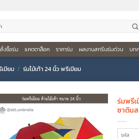
ีสั่งซื้อร่ม
แคตตาล็อค
ราคาร่ม
ผลงานสกรีนร่มด่วน
บทค
รีเมียม
/
ร่มไม้เท้า 24 นิ้ว พรีเมียม
ร่มพรีเ
ซาตินส
รหัส