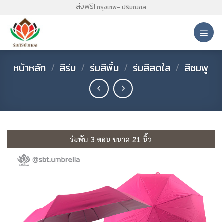
Skip
ส่งฟรี!
กรุงเทพ- ปริมณฑล
to
content
หน้าหลัก
/
สีร่ม
/
ร่มสีพื้น
/
ร่มสีสดใส
/
สีชมพู