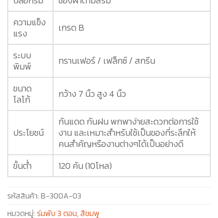
ปลอกร่ม
ซองผ้าตามสีร่ม
ความแข็ง
เกรด B
แรง
ระบบ
ทรานเฟอร์ / เฟล็กซ์ / สกรีน
พิมพ์
ขนาด
กว้าง 7 นิ้ว สูง 4 นิ้ว
โลโก้
กันแดด กันฝน พกพาง่ายสะดวกต่อการใช้
ประโยชน์
งาน และเหมาะสำหรับใช้เป็นของที่ระลึกให้
คนสำคัญหรืองานต่างๆได้เป็นอย่างดี
ขั้นต่ำ
120 คัน (10โหล)
รหัสสินค้า:
B-300A-03
หมวดหมู่:
ร่มพับ 3 ตอน
,
สีชมพู