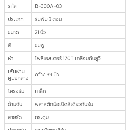
รหัส
B-300A-03
ประเภท
ร่มพับ 3 ตอน
ขนาด
21 นิ้ว
สี
ชมพู
ผ้า
โพลีเอสเตอร์ 170T เคลือบกันยูวี
เส้นผ่าน
กว้าง 39 นิ้ว
ศูนย์กลาง
โครงร่ม
เหล็ก
ด้ามจับ
พลาสติกมือเปิดสีเดียวกับร่ม
สายรัด
กระดุม