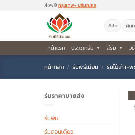
Skip
ส่งฟรี!
กรุงเทพ- ปริมณฑล
to
ค้นหา:
content
หน้าแรก
ประเภทร่ม
สีร่ม
วิธ
หน้าหลัก
/
ร่มพรีเมียม
/
ร่มไม้เท้า-พ
ร่มราคาขายส่ง
ร่มพับ
ร่มตอนเดียว