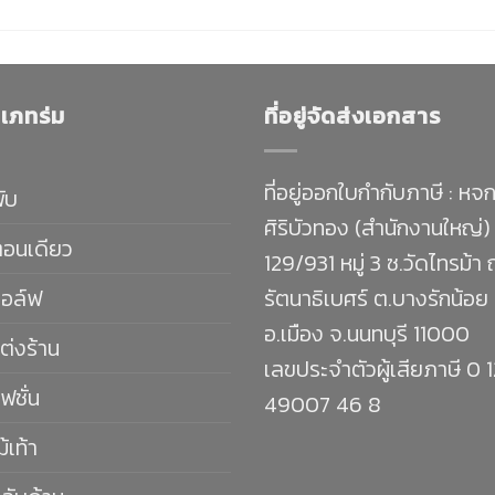
เภทร่ม
ที่อยู่จัดส่งเอกสาร
ที่อยู่ออกใบกำกับภาษี : หจก
พับ
ศิริบัวทอง (สำนักงานใหญ่)
ตอนเดียว
129/931 หมู่ 3 ซ.วัดไทรม้า
กอล์ฟ
รัตนาธิเบศร์ ต.บางรักน้อย
อ.เมือง จ.นนทบุรี 11000
ต่งร้าน
เลขประจำตัวผู้เสียภาษี 0 
ฟชั่น
49007 46 8
ม้เท้า