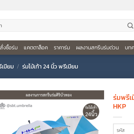
ีสั่งซื้อร่ม
แคตตาล็อค
ราคาร่ม
ผลงานสกรีนร่มด่วน
บทค
รีเมียม
/
ร่มไม้เท้า 24 นิ้ว พรีเมียม
ร่มพรีเ
HKP
รหัส