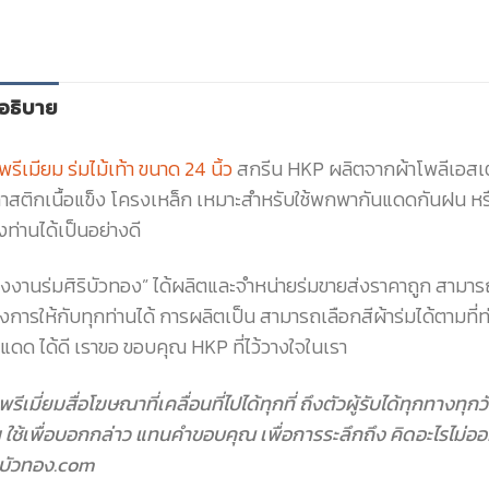
อธิบาย
พรีเมียม ร่มไม้เท้า ขนาด 24 นิ้ว
สกรีน HKP ผลิตจากผ้าโพลีเอสเตอร
าสติกเนื้อแข็ง โครงเหล็ก เหมาะสำหรับใช้พกพากันแดดกันฝน หรือ
ท่านได้เป็นอย่างดี
รงงานร่มศิริบัวทอง” ได้ผลิตและจำหน่ายร่มขายส่งราคาถูก สามาร
งการให้กับทุกท่านได้ การผลิตเป็น สามารถเลือกสีผ้าร่มได้ตามที่
แดด ได้ดี เราขอ ขอบคุณ HKP ที่ไว้วางใจในเรา
พรีเมี่ยมสื่อโฆษณาที่เคลื่อนที่ไปได้ทุกที่ ถึงตัวผู้รับได้ทุกทางท
 ใช้เพื่อบอกกล่าว แทนคำขอบคุณ เพื่อการระลึกถึง คิดอะไรไม่ออ
ริบัวทอง.com