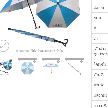
ประเภท
ขนาด
สี
ผ้า
เส้นผ่าน
ศูนย์กลา
โครงร่ม
ด้ามจับ
สายรัด
ปลอกร่ม
ความแข็