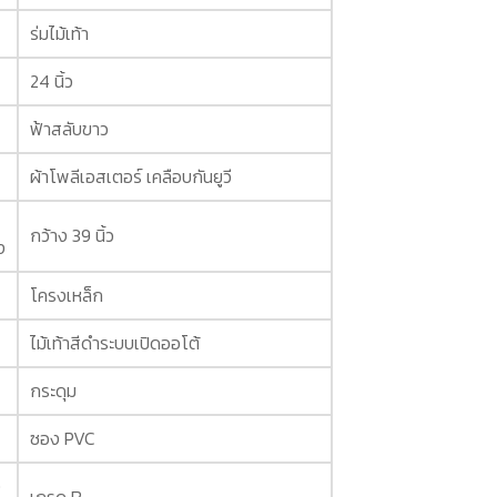
ร่มไม้เท้า
24 นิ้ว
ฟ้าสลับขาว
ผ้าโพลีเอสเตอร์ เคลือบกันยูวี
กว้าง 39 นิ้ว
ง
โครงเหล็ก
ไม้เท้าสีดำระบบเปิดออโต้
กระดุม
ซอง PVC
ง
เกรด B