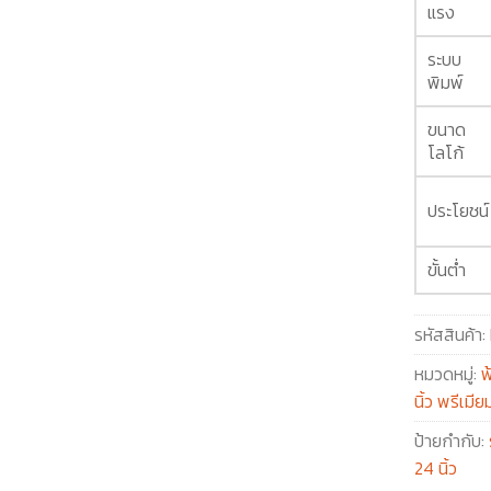
แรง
ระบบ
พิมพ์
ขนาด
โลโก้
ประโยชน์
ขั้นต่ำ
รหัสสินค้า:
หมวดหมู่:
ฟ
นิ้ว พรีเมีย
ป้ายกำกับ:
24 นิ้ว