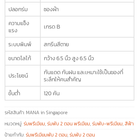
ปลอกร่ม
ซองผ้า
ความแข็ง
เกรด B
แรง
ระบบพิมพ์
สกรีนสีตาย
ขนาดโลโก้
กว้าง 6.5 นิ้ว สูง 6.5 นิ้ว
กันแดด กันฝน และเหมาะใช้เป็นของที่
ประโยชน์
ระลึกให้คนสำคัญ
ขั้นต่ำ
120 คัน
รหัสสินค้า:
MANA in Singapore
หมวดหมู่:
ร่มพรีเมียม
,
ร่มพับ 2 ตอน พรีเมียม
,
ร่มพับ-พรีเมียม
,
สีฟ้า
ป้ายกำกับ:
ร่มพรีเมียมพับ 2 ตอน
,
ร่มพับ 2 ตอน