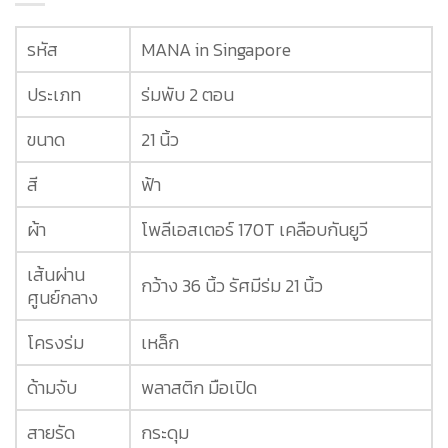
รหัส
MANA in Singapore
ประเภท
ร่มพับ 2 ตอน
ขนาด
21 นิ้ว
สี
ฟ้า
ผ้า
โพลีเอสเตอร์ 170T เคลือบกันยูวี
เส้นผ่าน
กว้าง 36 นิ้ว รัศมีร่ม 21 นิ้ว
ศูนย์กลาง
โครงร่ม
เหล็ก
ด้ามจับ
พลาสติก มือเปิด
สายรัด
กระดุม