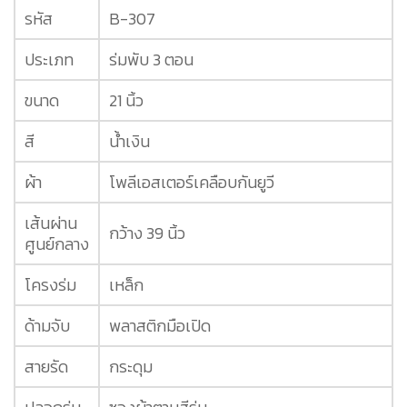
รหัส
B-307
ประเภท
ร่มพับ 3 ตอน
ขนาด
21 นิ้ว
สี
น้ำเงิน
ผ้า
โพลีเอสเตอร์เคลือบกันยูวี
เส้นผ่าน
กว้าง 39 นิ้ว
ศูนย์กลาง
โครงร่ม
เหล็ก
ด้ามจับ
พลาสติกมือเปิด
สายรัด
กระดุม