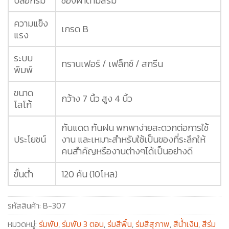
ปลอกร่ม
ซองผ้าตามสีร่ม
ความแข็ง
เกรด B
แรง
ระบบ
ทรานเฟอร์ / เฟล็กซ์ / สกรีน
พิมพ์
ขนาด
กว้าง 7 นิ้ว สูง 4 นิ้ว
โลโก้
กันแดด กันฝน พกพาง่ายสะดวกต่อการใช้
ประโยชน์
งาน และเหมาะสำหรับใช้เป็นของที่ระลึกให้
คนสำคัญหรืองานต่างๆได้เป็นอย่างดี
ขั้นต่ำ
120 คัน (10โหล)
รหัสสินค้า:
B-307
หมวดหมู่:
ร่มพับ
,
ร่มพับ 3 ตอน
,
ร่มสีพื้น
,
ร่มสีสุภาพ
,
สีน้ำเงิน
,
สีร่ม