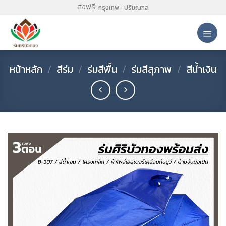
Skip
ส่งฟรี!
กรุงเทพ- ปริมณฑล
to
content
หน้าหลัก
/
สีร่ม
/
ร่มสีพื้น
/
ร่มสีสุภาพ
/
สีน้ำเงิน