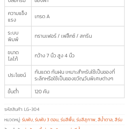
ปลอกร่ม
ซองผ้า
ความแข็ง
เกรด A
แรง
ระบบ
ทรานเฟอร์ / เฟล็กซ์ / สกรีน
พิมพ์
ขนาด
กว้าง 7 นิ้ว สูง 4 นิ้ว
โลโก้
กันแดด กันฝน เหมาะสำหรับใช้เป็นของที่
ประโยชน์
ระลึกหรือใช้เป็นของขวัญวันพิเศษต่างๆ
ขั้นต่ำ
120 คัน
รหัสสินค้า:
LG-304
หมวดหมู่:
ร่มพับ
,
ร่มพับ 3 ตอน
,
ร่มสีพื้น
,
ร่มสีสุภาพ
,
สีน้ำตาล
,
สีร่ม