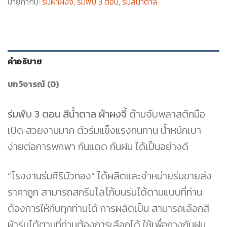
ป้ายกำกับ:
ร่มผ้าผงจี้
,
ร่มพับ 3 ตอน
,
ร่มสีน้ำตาล
คำอธิบาย
บทวิจารณ์ (0)
ร่มพับ 3 ตอน สีน้ำตาล ผ้าผงจี้
ด้ามจับพลาสติกมือ
เปิด สวยงามมาก ตัวร่มแข็งแรงทนทาน น้ำหนักเบา
ง่ายต่อการพกพา กันแดด กันฝน ได้เป็นอย่างดี
“โรงงานร่มศิริบัวทอง” ได้ผลิตและจำหน่ายร่มขายส่ง
ราคาถูก สามารถสกรีนโลโก้บนร่มได้ตามแบบที่ท่าน
ต้องการให้กับทุกท่านได้ การผลิตเป็น สามารถเลือกสี
ผ้าร่มได้ตามที่ท่านต้องการเลือกได้ ใช้เพื่อกางกันฝน