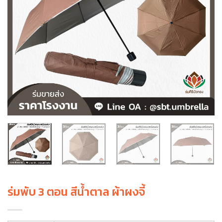
ร่มพับ 3 ตอน สีน้ำตาล ผ้าผงจี้