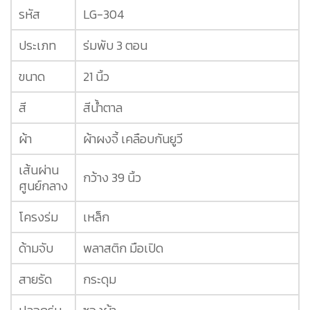
รหัส
LG-304
ประเภท
ร่มพับ 3 ตอน
ขนาด
21 นิ้ว
สี
สีน้ำตาล
ผ้า
ผ้าผงจี้ เคลือบกันยูวี
เส้นผ่าน
กว้าง 39 นิ้ว
ศูนย์กลาง
โครงร่ม
เหล็ก
ด้ามจับ
พลาสติก มือเปิด
สายรัด
กระดุม