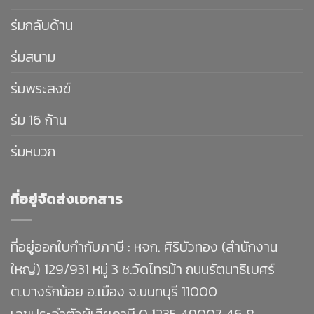
ร่มกลับด้าน
ร่มสนาม
ร่มพระสงฆ์
ร่ม 16 ก้าน
ร่มหมวก
ที่อยู่จัดส่งเอกสาร
ที่อยู่ออกใบกำกับภาษี : หจก. ศิริบัวทอง (สำนักงาน
ใหญ่) 129/931 หมู่ 3 ซ.วัดไทรม้า ถนนรัตนาธิเบศร์
ต.บางรักน้อย อ.เมือง จ.นนทบุรี 11000
เลขประจำตัวผู้เสียภาษี 0 1235 49007 46 8