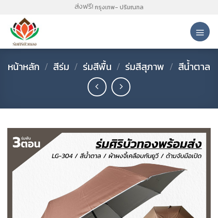
Skip
ส่งฟรี!
กรุงเทพ- ปริมณฑล
to
content
หน้าหลัก
/
สีร่ม
/
ร่มสีพื้น
/
ร่มสีสุภาพ
/
สีน้ำตาล