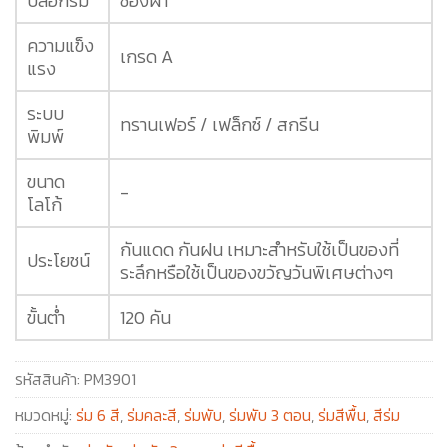
ปลอกร่ม
ซองผ้า
ความแข็ง
เกรด A
แรง
ระบบ
ทรานเฟอร์ / เฟล็กซ์ / สกรีน
พิมพ์
ขนาด
-
โลโก้
กันแดด กันฝน เหมาะสำหรับใช้เป็นของที่
ประโยชน์
ระลึกหรือใช้เป็นของขวัญวันพิเศษต่างๆ
ขั้นต่ำ
120 คัน
รหัสสินค้า:
PM3901
หมวดหมู่:
ร่ม 6 สี
,
ร่มคละสี
,
ร่มพับ
,
ร่มพับ 3 ตอน
,
ร่มสีพื้น
,
สีร่ม