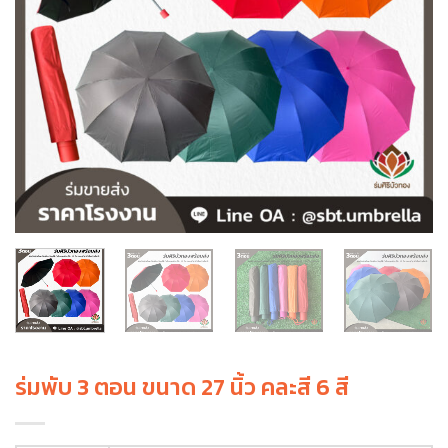
ร่มพับ 3 ตอน ขนาด 27 นิ้ว คละสี 6 สี