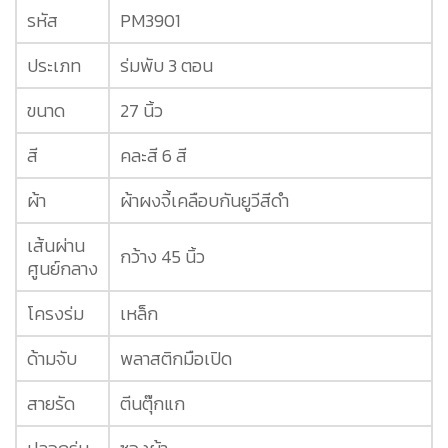
รหัส
PM3901
ประเภท
ร่มพับ 3 ตอน
ขนาด
27 นิ้ว
สี
คละสี 6 สี
ผ้า
ผ้าผงจี้เคลือบกันยูวีสีดำ
เส้นผ่าน
กว้าง 45 นิ้ว
ศูนย์กลาง
โครงร่ม
เหล็ก
ด้ามจับ
พลาสติกมือเปิด
สายรัด
ตีนตุ๊กแก