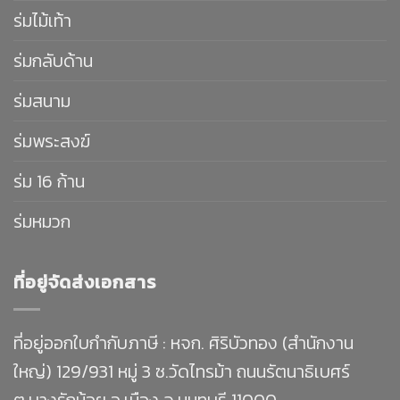
ร่มไม้เท้า
ร่มกลับด้าน
ร่มสนาม
ร่มพระสงฆ์
ร่ม 16 ก้าน
ร่มหมวก
ที่อยู่จัดส่งเอกสาร
ที่อยู่ออกใบกำกับภาษี : หจก. ศิริบัวทอง (สำนักงาน
ใหญ่) 129/931 หมู่ 3 ซ.วัดไทรม้า ถนนรัตนาธิเบศร์
ต.บางรักน้อย อ.เมือง จ.นนทบุรี 11000