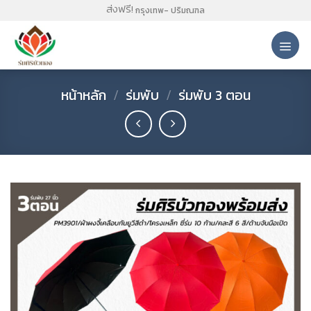
Skip
ส่งฟรี!
กรุงเทพ- ปริมณฑล
to
content
หน้าหลัก
/
ร่มพับ
/
ร่มพับ 3 ตอน