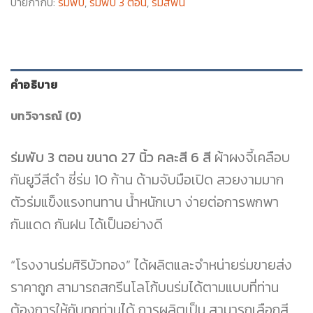
ป้ายกำกับ:
ร่มพับ
,
ร่มพับ 3 ตอน
,
ร่มสีพื้น
คำอธิบาย
บทวิจารณ์ (0)
ร่มพับ 3 ตอน ขนาด 27 นิ้ว คละสี 6 สี
ผ้าผงจี้เคลือบ
กันยูวีสีดำ ซี่ร่ม 10 ก้าน ด้ามจับมือเปิด สวยงามมาก
ตัวร่มแข็งแรงทนทาน น้ำหนักเบา ง่ายต่อการพกพา
กันแดด กันฝน ได้เป็นอย่างดี
“โรงงานร่มศิริบัวทอง” ได้ผลิตและจำหน่ายร่มขายส่ง
ราคาถูก สามารถสกรีนโลโก้บนร่มได้ตามแบบที่ท่าน
ต้องการให้กับทุกท่านได้ การผลิตเป็น สามารถเลือกสี