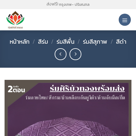
Skip
ส่งฟรี!
กรุงเทพ- ปริมณฑล
to
content
หน้าหลัก
/
สีร่ม
/
ร่มสีพื้น
/
ร่มสีสุภาพ
/
สีดำ