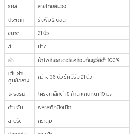
รหัส
ลายไทยสีม่วง
ประเภท
ร่มพับ 2 ตอน
ขนาด
21 นิ้ว
สี
ม่วง
ผ้า
ผ้าโพลีเอสเตอร์เคลือบกันยูวีสีดำ 100%
เส้นผ่าน
กว้าง 36 นิ้ว รัศมีร่ม 21 นิ้ว
ศูนย์กลาง
โครงร่ม
โครงเหล็กดำ 8 ก้าน แกนหนา 10 มิล
ด้ามจับ
พลาสติกมือเปิด
สายรัด
กระดุม