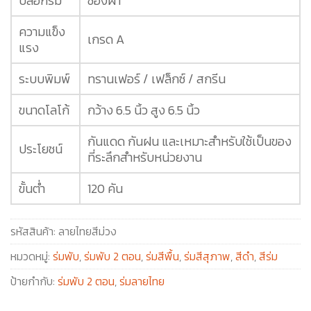
ปลอกร่ม
ซองผ้า
ความแข็ง
เกรด A
แรง
ระบบพิมพ์
ทรานเฟอร์ / เฟล็กซ์ / สกรีน
ขนาดโลโก้
กว้าง 6.5 นิ้ว สูง 6.5 นิ้ว
กันแดด กันฝน และเหมาะสำหรับใช้เป็นของ
ประโยชน์
ที่ระลึกสำหรับหน่วยงาน
ขั้นต่ำ
120 คัน
รหัสสินค้า:
ลายไทยสีม่วง
หมวดหมู่:
ร่มพับ
,
ร่มพับ 2 ตอน
,
ร่มสีพื้น
,
ร่มสีสุภาพ
,
สีดำ
,
สีร่ม
ป้ายกำกับ:
ร่มพับ 2 ตอน
,
ร่มลายไทย