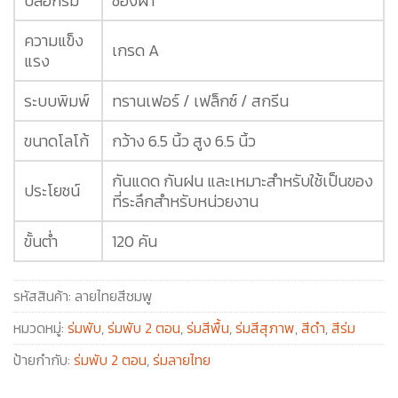
ปลอกร่ม
ซองผ้า
ความแข็ง
เกรด A
แรง
ระบบพิมพ์
ทรานเฟอร์ / เฟล็กซ์ / สกรีน
ขนาดโลโก้
กว้าง 6.5 นิ้ว สูง 6.5 นิ้ว
กันแดด กันฝน และเหมาะสำหรับใช้เป็นของ
ประโยชน์
ที่ระลึกสำหรับหน่วยงาน
ขั้นต่ำ
120 คัน
รหัสสินค้า:
ลายไทยสีชมพู
หมวดหมู่:
ร่มพับ
,
ร่มพับ 2 ตอน
,
ร่มสีพื้น
,
ร่มสีสุภาพ
,
สีดำ
,
สีร่ม
ป้ายกำกับ:
ร่มพับ 2 ตอน
,
ร่มลายไทย