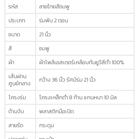
รหัส
ลายไทยสีชมพู
ประเภท
ร่มพับ 2 ตอน
ขนาด
21 นิ้ว
สี
ชมพู
ผ้า
ผ้าโพลีเอสเตอร์เคลือบกันยูวีสีดำ 100%
เส้นผ่าน
กว้าง 36 นิ้ว รัศมีร่ม 21 นิ้ว
ศูนย์กลาง
โครงร่ม
โครงเหล็กดำ 8 ก้าน แกนหนา 10 มิล
ด้ามจับ
พลาสติกมือเปิด
สายรัด
กระดุม