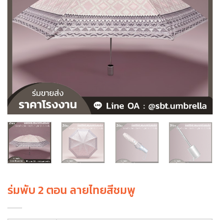
ร่มพับ 2 ตอน ลายไทยสีชมพู