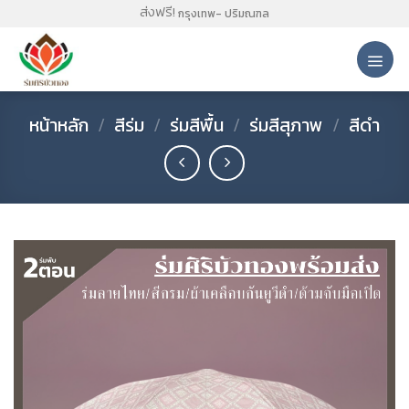
Skip
ส่งฟรี!
กรุงเทพ- ปริมณฑล
to
content
หน้าหลัก
/
สีร่ม
/
ร่มสีพื้น
/
ร่มสีสุภาพ
/
สีดำ