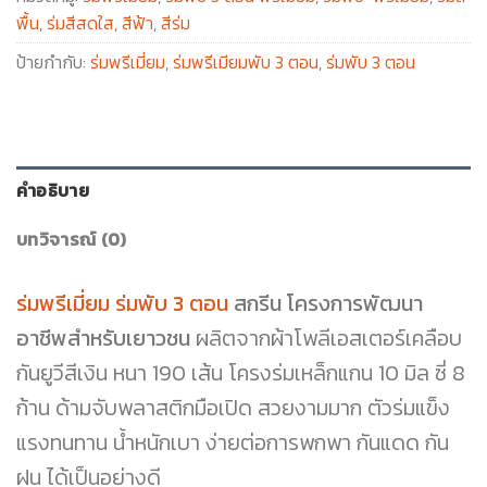
พื้น
,
ร่มสีสดใส
,
สีฟ้า
,
สีร่ม
ป้ายกำกับ:
ร่มพรีเมี่ยม
,
ร่มพรีเมียมพับ 3 ตอน
,
ร่มพับ 3 ตอน
คำอธิบาย
บทวิจารณ์ (0)
ร่มพรีเมี่ยม ร่มพับ 3 ตอน
สกรีน โครงการพัฒนา
อาชีพสำหรับเยาวชน
ผลิตจากผ้าโพลีเอสเตอร์เคลือบ
กันยูวีสีเงิน หนา 190 เส้น โครงร่มเหล็กแกน 10 มิล ซี่ 8
ก้าน ด้ามจับพลาสติกมือเปิด สวยงามมาก ตัวร่มแข็ง
แรงทนทาน น้ำหนักเบา ง่ายต่อการพกพา กันแดด กัน
ฝน ได้เป็นอย่างดี