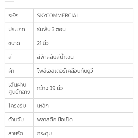
รหัส
SKYCOMMERCIAL
ประเภท
ร่มพับ 3 ตอน
ขนาด
21 นิ้ว
สี
สีฟ้าสลับสีน้ำเงิน
ผ้า
โพลีเอสเตอร์เคลือบกันยูวี
เส้นผ่าน
กว้าง 39 นิ้ว
ศูนย์กลาง
โครงร่ม
เหล็ก
ด้ามจับ
พลาสติก มือเปิด
สายรัด
กระดุม