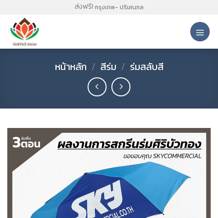
Skip
ส่งฟรี!
กรุงเทพ- ปริมณฑล
to
content
หน้าหลัก
/
สีร่ม
/
ร่มสลับสี