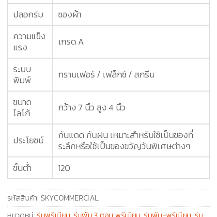
ปลอกร่ม
ซองผ้า
ความแข็ง
เกรด A
แรง
ระบบ
ทรานเฟอร์ / เฟล็กซ์ / สกรีน
พิมพ์
ขนาด
กว้าง 7 นิ้ว สูง 4 นิ้ว
โลโก้
กันแดด กันฝน เหมาะสำหรับใช้เป็นของที่
ประโยชน์
ระลึกหรือใช้เป็นของขวัญวันพิเศษต่างๆ
ขั้นต่ำ
120
รหัสสินค้า:
SKYCOMMERCIAL
หมวดหมู่:
ร่มพรีเมียม
,
ร่มพับ 3 ตอน พรีเมียม
,
ร่มพับ-พรีเมียม
,
ร่ม