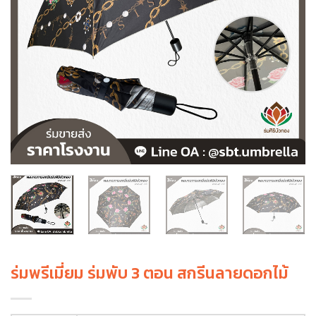
ร่มพรีเมี่ยม ร่มพับ 3 ตอน สกรีนลายดอกไม้