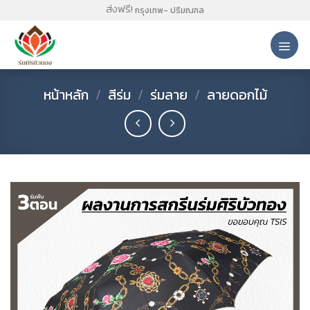
Skip
ส่งฟรี!
กรุงเทพ- ปริมณฑล
to
content
หน้าหลัก
/
สีร่ม
/
ร่มลาย
/
ลายดอกไม้