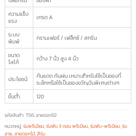
ปลอกร่ม
ซองผ้า
ความแข็ง
เกรด A
แรง
ระบบ
ทรานเฟอร์ / เฟล็กซ์ / สกรีน
พิมพ์
ขนาด
กว้าง 7 นิ้ว สูง 4 นิ้ว
โลโก้
กันแดด กันฝน เหมาะสำหรับใช้เป็นของที่
ประโยชน์
ระลึกหรือใช้เป็นของขวัญวันพิเศษต่างๆ
ขั้นต่ำ
120
รหัสสินค้า:
TSIS ลายดอกไม้
หมวดหมู่:
ร่มพรีเมียม
,
ร่มพับ 3 ตอน พรีเมียม
,
ร่มพับ-พรีเมียม
,
ร่ม
ลาย
,
ลายดอกไม้
,
สีร่ม