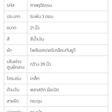
รหัส
ศาลยุติธรรม
ประเภท
ร่มพับ 3 ตอน
ขนาด
21 นิ้ว
สี
สีน้ำเงิน
ผ้า
โพลีเอสเตอร์เคลือบกันยูวี
เส้นผ่าน
กว้าง 39 นิ้ว
ศูนย์กลาง
โครงร่ม
เหล็ก
ด้ามจับ
พลาสติก มือเปิด
สายรัด
กระดุม