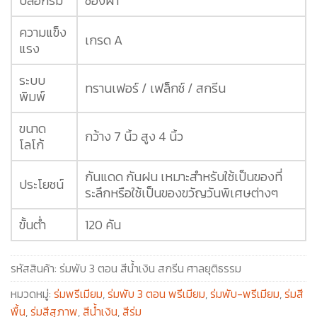
ปลอกร่ม
ซองผ้า
ความแข็ง
เกรด A
แรง
ระบบ
ทรานเฟอร์ / เฟล็กซ์ / สกรีน
พิมพ์
ขนาด
กว้าง 7 นิ้ว สูง 4 นิ้ว
โลโก้
กันแดด กันฝน เหมาะสำหรับใช้เป็นของที่
ประโยชน์
ระลึกหรือใช้เป็นของขวัญวันพิเศษต่างๆ
ขั้นต่ำ
120 คัน
รหัสสินค้า:
ร่มพับ 3 ตอน สีน้ำเงิน สกรีน ศาลยุติธรรม
หมวดหมู่:
ร่มพรีเมียม
,
ร่มพับ 3 ตอน พรีเมียม
,
ร่มพับ-พรีเมียม
,
ร่มสี
พื้น
,
ร่มสีสุภาพ
,
สีน้ำเงิน
,
สีร่ม