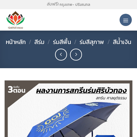
Skip
ส่งฟรี!
กรุงเทพ- ปริมณฑล
to
content
หน้าหลัก
/
สีร่ม
/
ร่มสีพื้น
/
ร่มสีสุภาพ
/
สีน้ำเงิน