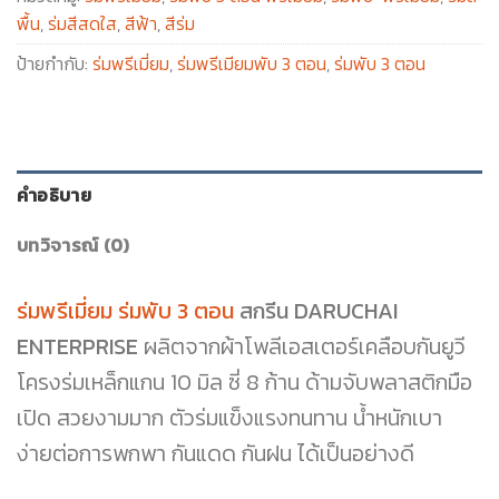
พื้น
,
ร่มสีสดใส
,
สีฟ้า
,
สีร่ม
ป้ายกำกับ:
ร่มพรีเมี่ยม
,
ร่มพรีเมียมพับ 3 ตอน
,
ร่มพับ 3 ตอน
คำอธิบาย
บทวิจารณ์ (0)
ร่มพรีเมี่ยม ร่มพับ 3 ตอน
สกรีน DARUCHAI
ENTERPRISE
ผลิตจากผ้าโพลีเอสเตอร์เคลือบกันยูวี
โครงร่มเหล็กแกน 10 มิล ซี่ 8 ก้าน ด้ามจับพลาสติกมือ
เปิด สวยงามมาก ตัวร่มแข็งแรงทนทาน น้ำหนักเบา
ง่ายต่อการพกพา กันแดด กันฝน ได้เป็นอย่างดี