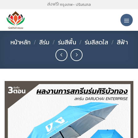
Skip
ส่งฟรี!
กรุงเทพ- ปริมณฑล
to
content
หน้าหลัก
/
สีร่ม
/
ร่มสีพื้น
/
ร่มสีสดใส
/
สีฟ้า