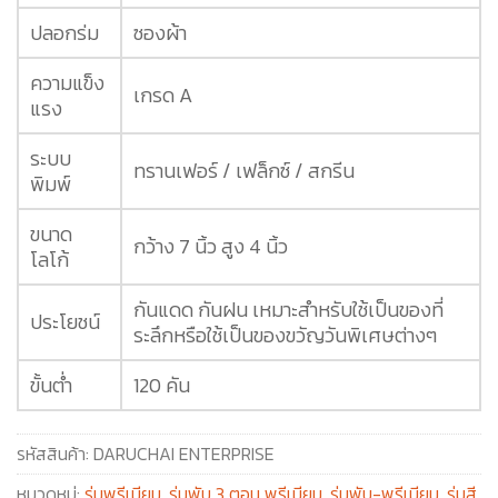
ปลอกร่ม
ซองผ้า
ความแข็ง
เกรด A
แรง
ระบบ
ทรานเฟอร์ / เฟล็กซ์ / สกรีน
พิมพ์
ขนาด
กว้าง 7 นิ้ว สูง 4 นิ้ว
โลโก้
กันแดด กันฝน เหมาะสำหรับใช้เป็นของที่
ประโยชน์
ระลึกหรือใช้เป็นของขวัญวันพิเศษต่างๆ
ขั้นต่ำ
120 คัน
รหัสสินค้า:
DARUCHAI ENTERPRISE
หมวดหมู่:
ร่มพรีเมียม
,
ร่มพับ 3 ตอน พรีเมียม
,
ร่มพับ-พรีเมียม
,
ร่มสี