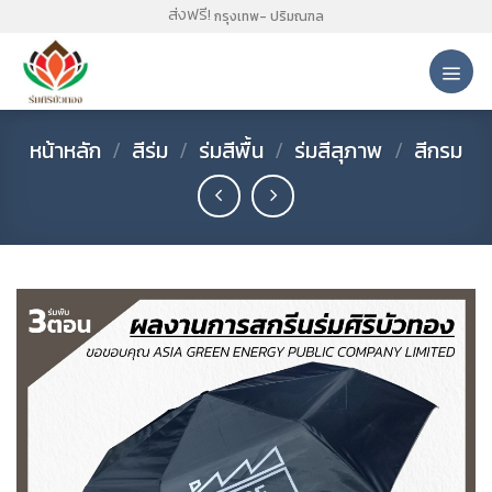
Skip
ส่งฟรี!
กรุงเทพ- ปริมณฑล
to
content
หน้าหลัก
/
สีร่ม
/
ร่มสีพื้น
/
ร่มสีสุภาพ
/
สีกรม