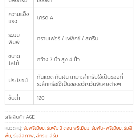
ปลอกร่ม
ซองผ้า
ความแข็ง
เกรด A
แรง
ระบบ
ทรานเฟอร์ / เฟล็กซ์ / สกรีน
พิมพ์
ขนาด
กว้าง 7 นิ้ว สูง 4 นิ้ว
โลโก้
กันแดด กันฝน เหมาะสำหรับใช้เป็นของที่
ประโยชน์
ระลึกหรือใช้เป็นของขวัญวันพิเศษต่างๆ
ขั้นต่ำ
120
รหัสสินค้า:
AGE
หมวดหมู่:
ร่มพรีเมียม
,
ร่มพับ 3 ตอน พรีเมียม
,
ร่มพับ-พรีเมียม
,
ร่มสี
พื้น
,
ร่มสีสุภาพ
,
สีกรม
,
สีร่ม