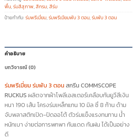
พื้น
,
ร่มสีสุภาพ
,
สีกรม
,
สีร่ม
ป้ายกำกับ:
ร่มพรีเมี่ยม
,
ร่มพรีเมียมพับ 3 ตอน
,
ร่มพับ 3 ตอน
คำอธิบาย
บทวิจารณ์ (0)
ร่มพรีเมี่ยม ร่มพับ 3 ตอน
สกรีน COMMSCOPE
RUCKUS
ผลิตจากผ้าโพลีเอสเตอร์เคลือบกันยูวีสีเงิน
หนา 190 เส้น โครงร่มเหล็กแกน 10 มิล ซี่ 8 ก้าน ด้าม
จับพลาสติกเปิด-ปิดออโต้ ตัวร่มแข็งแรงทนทาน น้ำ
หนักเบา ง่ายต่อการพกพา กันแดด กันฝน ได้เป็นอย่าง
ดี