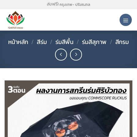
Skip
ส่งฟรี!
กรุงเทพ- ปริมณฑล
to
content
หน้าหลัก
/
สีร่ม
/
ร่มสีพื้น
/
ร่มสีสุภาพ
/
สีกรม