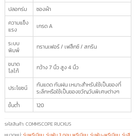
ปลอกร่ม
ซองผ้า
ความแข็ง
เกรด A
แรง
ระบบ
ทรานเฟอร์ / เฟล็กซ์ / สกรีน
พิมพ์
ขนาด
กว้าง 7 นิ้ว สูง 4 นิ้ว
โลโก้
กันแดด กันฝน เหมาะสำหรับใช้เป็นของที่
ประโยชน์
ระลึกหรือใช้เป็นของขวัญวันพิเศษต่างๆ
ขั้นต่ำ
120
รหัสสินค้า:
COMMSCOPE RUCKUS
หมวดหมู่:
ร่มพรีเมียม
,
ร่มพับ 3 ตอน พรีเมียม
,
ร่มพับ-พรีเมียม
,
ร่มสี