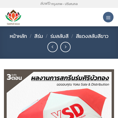
Skip
ส่งฟรี!
กรุงเทพ- ปริมณฑล
to
content
หน้าหลัก
/
สีร่ม
/
ร่มสลับสี
/
สีแดงสลับสีขาว