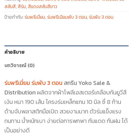
สลับสี
,
สีร่ม
,
สีแดงสลับสีขาว
ป้ายกำกับ:
ร่มพรีเมี่ยม
,
ร่มพรีเมียมพับ 3 ตอน
,
ร่มพับ 3 ตอน
คำอธิบาย
บทวิจารณ์ (0)
ร่มพรีเมี่ยม ร่มพับ 3 ตอน
สกรีน Yoko Sale &
Distribution
ผลิตจากผ้าโพลีเอสเตอร์เคลือบกันยูวีสี
เงิน หนา 190 เส้น โครงร่มเหล็กแกน 10 มิล ซี่ 8 ก้าน
ด้ามจับพลาสติกมือเปิด สวยงามมาก ตัวร่มแข็งแรง
ทนทาน น้ำหนักเบา ง่ายต่อการพกพา กันแดด กันฝน ได้
เป็นอย่างดี