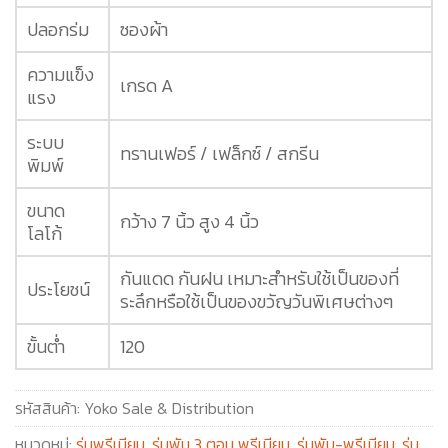
ปลอกร่ม
ซองผ้า
ความแข็ง
เกรด A
แรง
ระบบ
ทรานเฟอร์ / เฟล็กซ์ / สกรีน
พิมพ์
ขนาด
กว้าง 7 นิ้ว สูง 4 นิ้ว
โลโก้
กันแดด กันฝน เหมาะสำหรับใช้เป็นของที่
ประโยชน์
ระลึกหรือใช้เป็นของขวัญวันพิเศษต่างๆ
ขั้นต่ำ
120
รหัสสินค้า:
Yoko Sale & Distribution
หมวดหมู่:
ร่มพรีเมียม
,
ร่มพับ 3 ตอน พรีเมียม
,
ร่มพับ-พรีเมียม
,
ร่ม