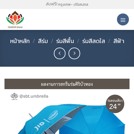
Skip
ส่งฟรี!
กรุงเทพ- ปริมณฑล
to
content
หน้าหลัก
/
สีร่ม
/
ร่มสีพื้น
/
ร่มสีสดใส
/
สีฟ้า