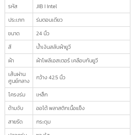
รหัส
JIB I Intel
ประเภท
ร่มตอนเดียว
ขนาด
24 นิ้ว
สี
น้ำเงินสลับผ้ายูวี
ผ้า
ผ้าโพลีเอสเตอร์ เคลือบกันยูวี
เส้นผ่าน
กว้าง 42.5 นิ้ว
ศูนย์กลาง
โครงร่ม
เหล็ก
ด้ามจับ
ออโต้ พลาสติกเนื้อแข็ง
สายรัด
กระดุม