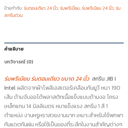
ป้ายกำกับ:
ร่มตอนเดียว 24 นิ้ว
,
ร่มพรีเมี่ยม
,
ร่มพรีเมียม 24 นิ้ว
,
ร่ม
สกรีนด่วน
คำอธิบาย
บทวิจารณ์ (0)
ร่มพรีเมียม ร่มตอนเดียว ขนาด 24 นิ้ว
สกรีน JIB I
Intel
ผลิตจากผ้าโพลีเอสเตอร์เคลือบกันยูวี หนา 190
เส้น ด้ามจับออโต้พลาสติกเนื้อแข็งแบบด้ามงอ โครง
เหล็กแกน 14 มิลลิเมตร หนาแข็งแรง สกรีน 1 สี 1
ตำแหน่ง งานหรูหราสวยงามมาก เหมาะสำหรับใช้พกพา
กันแดดกันฝน หรือใช้เป็นของที่ระลึกในงานสำคัญต่างๆ