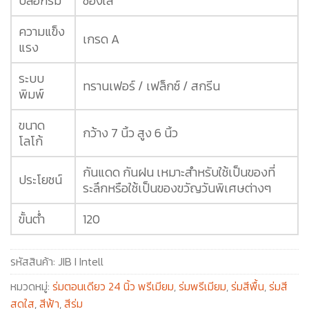
ปลอกร่ม
ซองใส
ความแข็ง
เกรด A
แรง
ระบบ
ทรานเฟอร์ / เฟล็กซ์ / สกรีน
พิมพ์
ขนาด
กว้าง 7 นิ้ว สูง 6 นิ้ว
โลโก้
กันแดด กันฝน เหมาะสำหรับใช้เป็นของที่
ประโยชน์
ระลึกหรือใช้เป็นของขวัญวันพิเศษต่างๆ
ขั้นต่ำ
120
รหัสสินค้า:
JIB I Intell
หมวดหมู่:
ร่มตอนเดียว 24 นิ้ว พรีเมียม
,
ร่มพรีเมียม
,
ร่มสีพื้น
,
ร่มสี
สดใส
,
สีฟ้า
,
สีร่ม