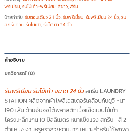
พรีเมียม
,
ร่มไม้เท้า-พรีเมียม
,
สีขาว
,
สีร่ม
ป้ายกำกับ:
ร่มตอนเดียว 24 นิ้ว
,
ร่มพรีเมี่ยม
,
ร่มพรีเมียม 24 นิ้ว
,
ร่ม
สกรีนด่วน
,
ร่มไม้เท้า
,
ร่มไม้เท้า 24 นิ้ว
คำอธิบาย
บทวิจารณ์ (0)
ร่มพรีเมียม ร่มไม้เท้า ขนาด 24 นิ้ว
สกรีน LAUNDRY
STATION
ผลิตจากผ้าโพลีเอสเตอร์เคลือบกันยูวี หนา
190 เส้น ด้ามจับออโต้พลาสติกเนื้อแข็งแบบไม้เท้า
โครงเหล็กแกน 10 มิลลิเมตร หนาแข็งแรง สกรีน 1 สี 2
ตำแหน่ง งานหรูหราสวยงามมาก เหมาะสำหรับใช้พกพา