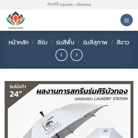
Skip
ส่งฟรี!
กรุงเทพ- ปริมณฑล
to
content
หน้าหลัก
/
สีร่ม
/
ร่มสีพื้น
/
ร่มสีสุภาพ
/
สีขาว