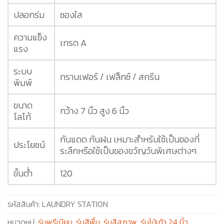
ปลอกร่ม
ซองใส
ความแข็ง
เกรด A
แรง
ระบบ
ทรานเฟอร์ / เฟล็กซ์ / สกรีน
พิมพ์
ขนาด
กว้าง 7 นิ้ว สูง 6 นิ้ว
โลโก้
กันแดด กันฝน เหมาะสำหรับใช้เป็นของที่
ประโยชน์
ระลึกหรือใช้เป็นของขวัญวันพิเศษต่างๆ
ขั้นต่ำ
120
รหัสสินค้า:
LAUNDRY STATION
หมวดหมู่:
ร่มพรีเมียม
,
ร่มสีพื้น
,
ร่มสีสุภาพ
,
ร่มไม้เท้า 24 นิ้ว