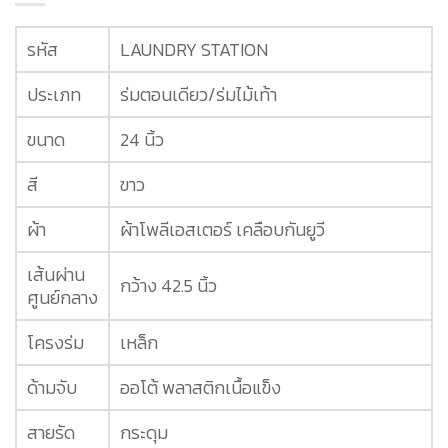
รหัส
LAUNDRY STATION
ประเภท
ร่มตอนเดียว/ร่มไม้เท้า
ขนาด
24 นิ้ว
สี
ขาว
ผ้า
ผ้าโพลีเอสเตอร์ เคลือบกันยูวี
เส้นผ่าน
กว้าง 42.5 นิ้ว
ศูนย์กลาง
โครงร่ม
เหล็ก
ด้ามจับ
ออโต้ พลาสติกเนื้อแข็ง
สายรัด
กระดุม