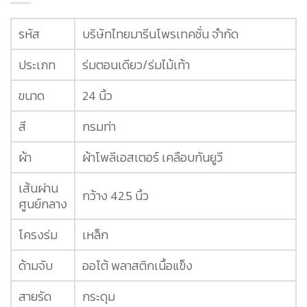
รหัส
บริษัทไทยมารีนโพรเทคชั่น จำกัด
ประเภท
ร่มตอนเดียว/ร่มไม้เท้า
ขนาด
24 นิ้ว
สี
กรมท่า
ผ้า
ผ้าโพลีเอสเตอร์ เคลือบกันยูวี
เส้นผ่าน
กว้าง 42.5 นิ้ว
ศูนย์กลาง
โครงร่ม
เหล็ก
ด้ามจับ
ออโต้ พลาสติกเนื้อแข็ง
สายรัด
กระดุม