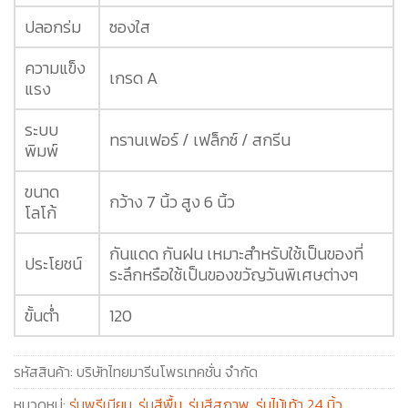
ปลอกร่ม
ซองใส
ความแข็ง
เกรด A
แรง
ระบบ
ทรานเฟอร์ / เฟล็กซ์ / สกรีน
พิมพ์
ขนาด
กว้าง 7 นิ้ว สูง 6 นิ้ว
โลโก้
กันแดด กันฝน เหมาะสำหรับใช้เป็นของที่
ประโยชน์
ระลึกหรือใช้เป็นของขวัญวันพิเศษต่างๆ
ขั้นต่ำ
120
รหัสสินค้า:
บริษัทไทยมารีนโพรเทคชั่น จำกัด
หมวดหมู่:
ร่มพรีเมียม
,
ร่มสีพื้น
,
ร่มสีสุภาพ
,
ร่มไม้เท้า 24 นิ้ว