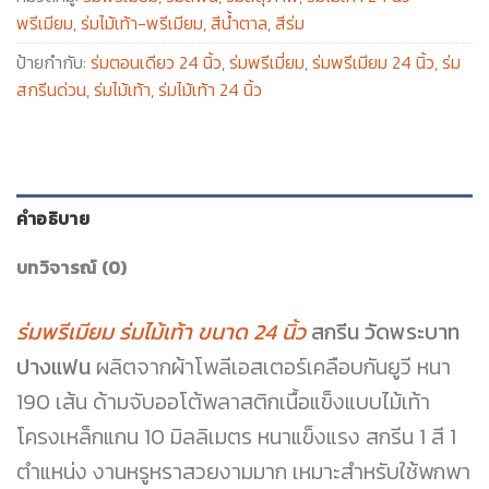
พรีเมียม
,
ร่มไม้เท้า-พรีเมียม
,
สีน้ำตาล
,
สีร่ม
ป้ายกำกับ:
ร่มตอนเดียว 24 นิ้ว
,
ร่มพรีเมี่ยม
,
ร่มพรีเมียม 24 นิ้ว
,
ร่ม
สกรีนด่วน
,
ร่มไม้เท้า
,
ร่มไม้เท้า 24 นิ้ว
คำอธิบาย
บทวิจารณ์ (0)
ร่มพรีเมียม ร่มไม้เท้า ขนาด 24 นิ้ว
สกรีน วัดพระบาท
ปางแฟน
ผลิตจากผ้าโพลีเอสเตอร์เคลือบกันยูวี หนา
190 เส้น ด้ามจับออโต้พลาสติกเนื้อแข็งแบบไม้เท้า
โครงเหล็กแกน 10 มิลลิเมตร หนาแข็งแรง สกรีน 1 สี 1
ตำแหน่ง งานหรูหราสวยงามมาก เหมาะสำหรับใช้พกพา