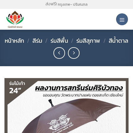
Skip
ส่งฟรี!
กรุงเทพ- ปริมณฑล
to
content
หน้าหลัก
/
สีร่ม
/
ร่มสีพื้น
/
ร่มสีสุภาพ
/
สีน้ำตาล