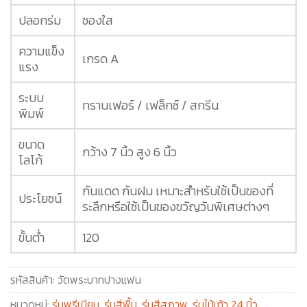
ปลอกร่ม
ซองใส
ความแข็ง
เกรด A
แรง
ระบบ
ทรานเฟอร์ / เฟล็กซ์ / สกรีน
พิมพ์
ขนาด
กว้าง 7 นิ้ว สูง 6 นิ้ว
โลโก้
กันแดด กันฝน เหมาะสำหรับใช้เป็นของที่
ประโยชน์
ระลึกหรือใช้เป็นของขวัญวันพิเศษต่างๆ
ขั้นต่ำ
120
รหัสสินค้า:
วัดพระบาทปางแฟน
หมวดหมู่:
ร่มพรีเมียม
,
ร่มสีพื้น
,
ร่มสีสุภาพ
,
ร่มไม้เท้า 24 นิ้ว