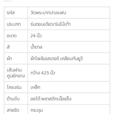
รหัส
วัดพระบาทปางแฟน
ประเภท
ร่มตอนเดียว/ร่มไม้เท้า
ขนาด
24 นิ้ว
สี
น้ำตาล
ผ้า
ผ้าโพลีเอสเตอร์ เคลือบกันยูวี
เส้นผ่าน
กว้าง 42.5 นิ้ว
ศูนย์กลาง
โครงร่ม
เหล็ก
ด้ามจับ
ออโต้ พลาสติกเนื้อแข็ง
สายรัด
กระดุม