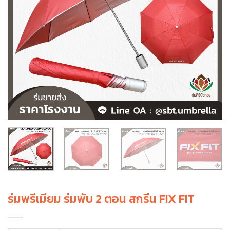
ร่มพรีเมียม ร่มพับ 2 ตอน สกรีน FIX FIT