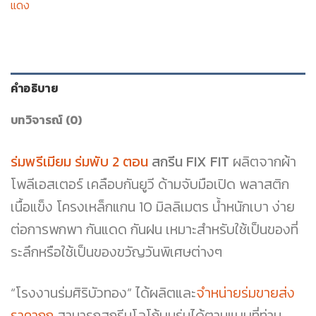
แดง
คำอธิบาย
บทวิจารณ์ (0)
ร่มพรีเมียม ร่มพับ 2 ตอน
สกรีน FIX FIT
ผลิตจากผ้า
โพลีเอสเตอร์ เคลือบกันยูวี ด้ามจับมือเปิด พลาสติก
เนื้อแข็ง โครงเหล็กแกน 10 มิลลิเมตร น้ำหนักเบา ง่าย
ต่อการพกพา กันแดด กันฝน เหมาะสำหรับใช้เป็นของที่
ระลึกหรือใช้เป็นของขวัญวันพิเศษต่างๆ
“โรงงานร่มศิริบัวทอง” ได้ผลิตและ
จำหน่ายร่มขายส่ง
ราคาถูก
สามารถสกรีนโลโก้บนร่มได้ตามแบบที่ท่าน