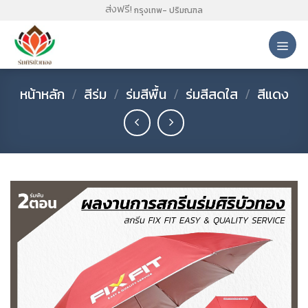
Skip
ส่งฟรี!
กรุงเทพ- ปริมณฑล
to
content
หน้าหลัก
/
สีร่ม
/
ร่มสีพื้น
/
ร่มสีสดใส
/
สีแดง