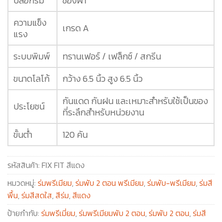
ปลอกร่ม
ซองผ้า
ความแข็ง
เกรด A
แรง
ระบบพิมพ์
ทรานเฟอร์ / เฟล็กซ์ / สกรีน
ขนาดโลโก้
กว้าง 6.5 นิ้ว สูง 6.5 นิ้ว
กันแดด กันฝน และเหมาะสำหรับใช้เป็นของ
ประโยชน์
ที่ระลึกสำหรับหน่วยงาน
ขั้นต่ำ
120 คัน
รหัสสินค้า:
FIX FIT สีแดง
หมวดหมู่:
ร่มพรีเมียม
,
ร่มพับ 2 ตอน พรีเมียม
,
ร่มพับ-พรีเมียม
,
ร่มสี
พื้น
,
ร่มสีสดใส
,
สีร่ม
,
สีแดง
ป้ายกำกับ:
ร่มพรีเมี่ยม
,
ร่มพรีเมียมพับ 2 ตอน
,
ร่มพับ 2 ตอน
,
ร่มสี