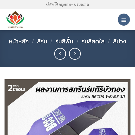
Skip
ส่งฟรี!
กรุงเทพ- ปริมณฑล
to
content
หน้าหลัก
/
สีร่ม
/
ร่มสีพื้น
/
ร่มสีสดใส
/
สีม่วง