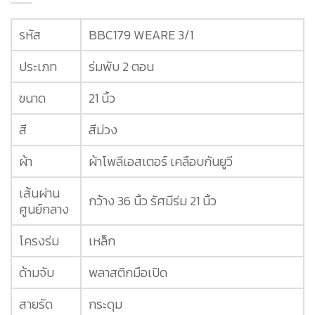
รหัส
BBC179 WEARE 3/1
ประเภท
ร่มพับ 2 ตอน
ขนาด
21 นิ้ว
สี
สีม่วง
ผ้า
ผ้าโพลีเอสเตอร์ เคลือบกันยูวี
เส้นผ่าน
กว้าง 36 นิ้ว รัศมีร่ม 21 นิ้ว
ศูนย์กลาง
โครงร่ม
เหล็ก
ด้ามจับ
พลาสติกมือเปิด
สายรัด
กระดุม