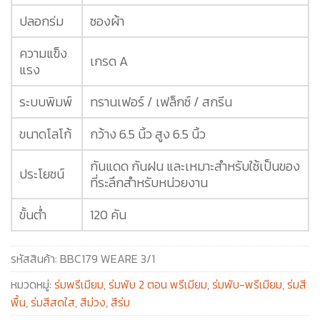
ปลอกร่ม
ซองผ้า
ความแข็ง
เกรด A
แรง
ระบบพิมพ์
ทรานเฟอร์ / เฟล็กซ์ / สกรีน
ขนาดโลโก้
กว้าง 6.5 นิ้ว สูง 6.5 นิ้ว
กันแดด กันฝน และเหมาะสำหรับใช้เป็นของ
ประโยชน์
ที่ระลึกสำหรับหน่วยงาน
ขั้นต่ำ
120 คัน
รหัสสินค้า:
BBC179 WEARE 3/1
หมวดหมู่:
ร่มพรีเมียม
,
ร่มพับ 2 ตอน พรีเมียม
,
ร่มพับ-พรีเมียม
,
ร่มสี
พื้น
,
ร่มสีสดใส
,
สีม่วง
,
สีร่ม