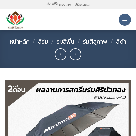
Skip
ส่งฟรี!
กรุงเทพ- ปริมณฑล
to
content
หน้าหลัก
/
สีร่ม
/
ร่มสีพื้น
/
ร่มสีสุภาพ
/
สีดำ