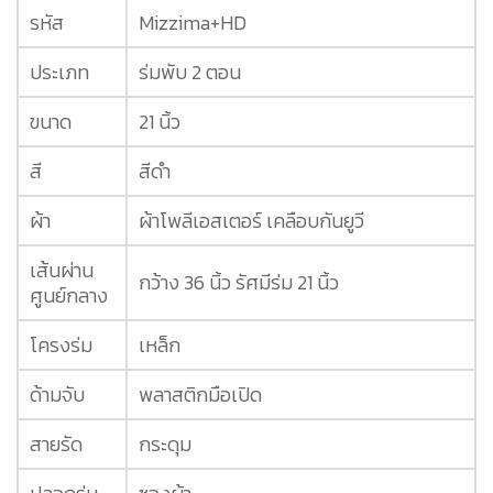
รหัส
Mizzima+HD
ประเภท
ร่มพับ 2 ตอน
ขนาด
21 นิ้ว
สี
สีดำ
ผ้า
ผ้าโพลีเอสเตอร์ เคลือบกันยูวี
เส้นผ่าน
กว้าง 36 นิ้ว รัศมีร่ม 21 นิ้ว
ศูนย์กลาง
โครงร่ม
เหล็ก
ด้ามจับ
พลาสติกมือเปิด
สายรัด
กระดุม