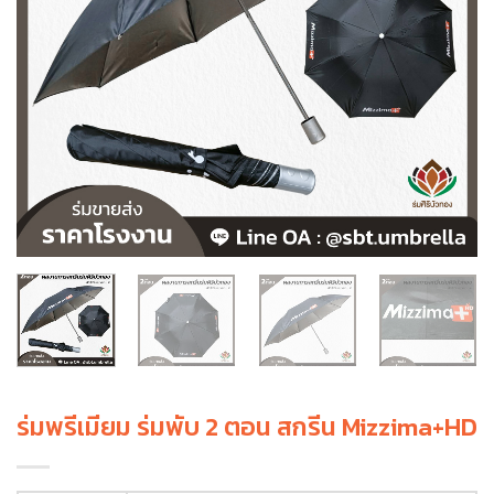
ร่มพรีเมียม ร่มพับ 2 ตอน สกรีน Mizzima+HD