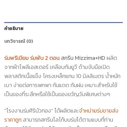
คำอธิบาย
บทวิจารณ์ (0)
ร่มพรีเมียม ร่มพับ 2 ตอน
สกรีน Mizzima+HD
ผลิต
จากผ้าโพลีเอสเตอร์ เคลือบกันยูวี ด้ามจับมือเปิด
พลาสติกเนื้อแข็ง โครงเหล็กแกน 10 มิลลิเมตร น้ำหนัก
เบา ง่ายต่อการพกพา กันแดด กันฝน เหมาะสำหรับใช้
เป็นของที่ระลึกหรือใช้เป็นของขวัญวันพิเศษต่างๆ
“โรงงานร่มศิริบัวทอง” ได้ผลิตและ
จำหน่ายร่มขายส่ง
ราคาถูก
สามารถสกรีนโลโก้บนร่มได้ตามแบบที่ท่าน