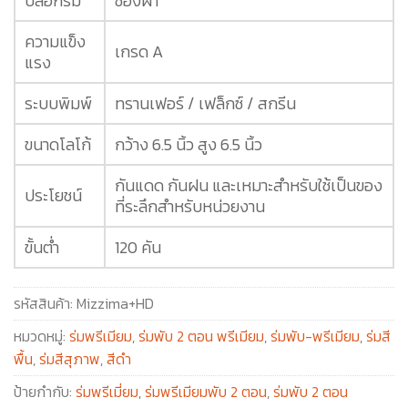
ปลอกร่ม
ซองผ้า
ความแข็ง
เกรด A
แรง
ระบบพิมพ์
ทรานเฟอร์ / เฟล็กซ์ / สกรีน
ขนาดโลโก้
กว้าง 6.5 นิ้ว สูง 6.5 นิ้ว
กันแดด กันฝน และเหมาะสำหรับใช้เป็นของ
ประโยชน์
ที่ระลึกสำหรับหน่วยงาน
ขั้นต่ำ
120 คัน
รหัสสินค้า:
Mizzima+HD
หมวดหมู่:
ร่มพรีเมียม
,
ร่มพับ 2 ตอน พรีเมียม
,
ร่มพับ-พรีเมียม
,
ร่มสี
พื้น
,
ร่มสีสุภาพ
,
สีดำ
ป้ายกำกับ:
ร่มพรีเมี่ยม
,
ร่มพรีเมียมพับ 2 ตอน
,
ร่มพับ 2 ตอน