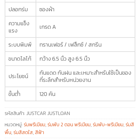
ปลอกร่ม
ซองผ้า
ความแข็ง
เกรด A
แรง
ระบบพิมพ์
ทรานเฟอร์ / เฟล็กซ์ / สกรีน
ขนาดโลโก้
กว้าง 6.5 นิ้ว สูง 6.5 นิ้ว
กันแดด กันฝน และเหมาะสำหรับใช้เป็นของ
ประโยชน์
ที่ระลึกสำหรับหน่วยงาน
ขั้นต่ำ
120 คัน
รหัสสินค้า:
JUSTCAR JUSTLOAN
หมวดหมู่:
ร่มพรีเมียม
,
ร่มพับ 2 ตอน พรีเมียม
,
ร่มพับ-พรีเมียม
,
ร่มสี
พื้น
,
ร่มสีสดใส
,
สีฟ้า