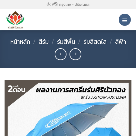
Skip
ส่งฟรี!
กรุงเทพ- ปริมณฑล
to
content
หน้าหลัก
/
สีร่ม
/
ร่มสีพื้น
/
ร่มสีสดใส
/
สีฟ้า