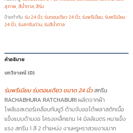
สุภาพ
,
สีน้ำตาล
,
สีร่ม
ป้ายกำกับ:
ร่ม 24 นิ้ว
,
ร่มตอนเดียว 24 นิ้ว
,
ร่มพรีเมี่ยม
,
ร่มพรีเมียม
24 นิ้ว
,
ร่มสกรีนด่วน
,
ร่มสีน้ำตาล
คำอธิบาย
บทวิจารณ์ (0)
ร่มพรีเมียม ร่มตอนเดียว ขนาด 24 นิ้ว
สกรีน
RACHABHURA RATCHABURI
ผลิตจากผ้า
โพลีเอสเตอร์เคลือบกันยูวี ด้ามจับออโต้พลาสติกเนื้อ
แข็งแบบด้ามงอ โครงเหล็กแกน 14 มิลลิเมตร หนาแข็ง
แรง สกรีน 1 สี 2 ตำแหน่ง งานหรูหราสวยงามมาก