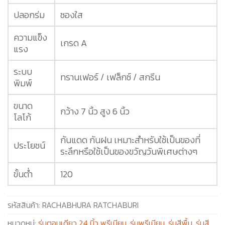
ปลอกร่ม
ซองใส
ความแข็ง
เกรด A
แรง
ระบบ
ทรานเฟอร์ / เฟล็กซ์ / สกรีน
พิมพ์
ขนาด
กว้าง 7 นิ้ว สูง 6 นิ้ว
โลโก้
กันแดด กันฝน เหมาะสำหรับใช้เป็นของที่
ประโยชน์
ระลึกหรือใช้เป็นของขวัญวันพิเศษต่างๆ
ขั้นต่ำ
120
รหัสสินค้า:
RACHABHURA RATCHABURI
หมวดหมู่:
ร่มตอนเดียว 24 นิ้ว พรีเมียม
,
ร่มพรีเมียม
,
ร่มสีพื้น
,
ร่มสี