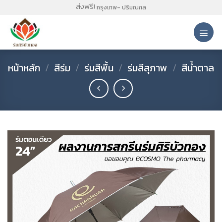
Skip
ส่งฟรี!
กรุงเทพ- ปริมณฑล
to
content
หน้าหลัก
/
สีร่ม
/
ร่มสีพื้น
/
ร่มสีสุภาพ
/
สีน้ำตาล