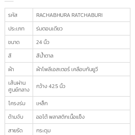
รหัส
RACHABHURA RATCHABURI
ประเภท
ร่มตอนเดียว
ขนาด
24 นิ้ว
สี
สีน้ำตาล
ผ้า
ผ้าโพลีเอสเตอร์ เคลือบกันยูวี
เส้นผ่าน
กว้าง 42.5 นิ้ว
ศูนย์กลาง
โครงร่ม
เหล็ก
ด้ามจับ
ออโต้ พลาสติกเนื้อแข็ง
สายรัด
กระดุม