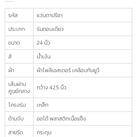
รหัส
แว่นตาปรีชา
ประเภท
ร่มตอนเดียว
ขนาด
24 นิ้ว
สี
น้ำเงิน
ผ้า
ผ้าโพลีเอสเตอร์ เคลือบกันยูวี
เส้นผ่าน
กว้าง 42.5 นิ้ว
ศูนย์กลาง
โครงร่ม
เหล็ก
ด้ามจับ
ออโต้ พลาสติกเนื้อแข็ง
สายรัด
กระดุม