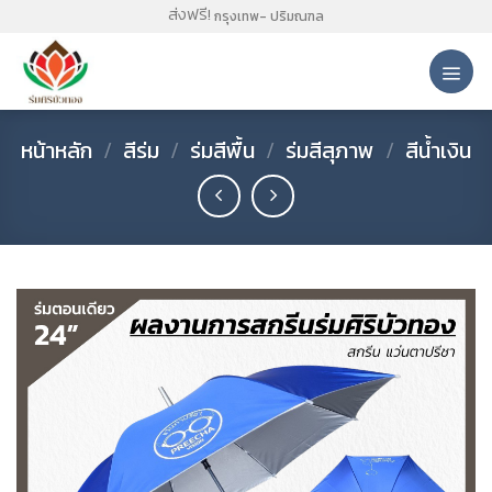
Skip
ส่งฟรี!
กรุงเทพ- ปริมณฑล
to
content
หน้าหลัก
/
สีร่ม
/
ร่มสีพื้น
/
ร่มสีสุภาพ
/
สีน้ำเงิน