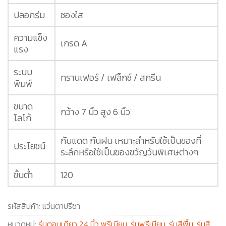
ปลอกร่ม
ซองใส
ความแข็ง
เกรด A
แรง
ระบบ
ทรานเฟอร์ / เฟล็กซ์ / สกรีน
พิมพ์
ขนาด
กว้าง 7 นิ้ว สูง 6 นิ้ว
โลโก้
กันแดด กันฝน เหมาะสำหรับใช้เป็นของที่
ประโยชน์
ระลึกหรือใช้เป็นของขวัญวันพิเศษต่างๆ
ขั้นต่ำ
120
รหัสสินค้า:
แว่นตาปรีชา
หมวดหมู่:
ร่มตอนเดียว 24 นิ้ว พรีเมียม
,
ร่มพรีเมียม
,
ร่มสีพื้น
,
ร่มสี