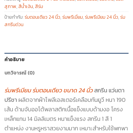
สุภาพ
,
สีน้ำเงิน
,
สีร่ม
ป้ายกำกับ:
ร่มตอนเดียว 24 นิ้ว
,
ร่มพรีเมี่ยม
,
ร่มพรีเมียม 24 นิ้ว
,
ร่ม
สกรีนด่วน
คำอธิบาย
บทวิจารณ์ (0)
ร่มพรีเมียม ร่มตอนเดียว ขนาด 24 นิ้ว
สกรีน แว่นตา
ปรีชา
ผลิตจากผ้าโพลีเอสเตอร์เคลือบกันยูวี หนา 190
เส้น ด้ามจับออโต้พลาสติกเนื้อแข็งแบบด้ามงอ โครง
เหล็กแกน 14 มิลลิเมตร หนาแข็งแรง สกรีน 1 สี 1
ตำแหน่ง งานหรูหราสวยงามมาก เหมาะสำหรับใช้พกพา