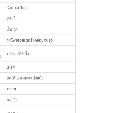
ร่มตอนเดียว
24 นิ้ว
น้ำตาล
ผ้าโพลีเอสเตอร์ เคลือบกันยูวี
กว้าง 42.5 นิ้ว
ง
เหล็ก
ออโต้ พลาสติกเนื้อแข็ง
กระดุม
ซองใส
ง
เกรด A