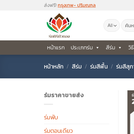
Skip
ส่งฟรี!
กรุงเทพ- ปริมณฑล
to
ค้นหา:
content
หน้าแรก
ประเภทร่ม
สีร่ม
วิธ
หน้าหลัก
/
สีร่ม
/
ร่มสีพื้น
/
ร่มสีสุ
ร่มราคาขายส่ง
ร่มพับ
ร่มตอนเดียว