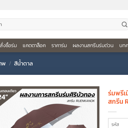
ีสั่งซื้อร่ม
แคตตาล็อค
ราคาร่ม
ผลงานสกรีนร่มด่วน
บทค
ภาพ
/
สีน้ำตาล
ร่มพรีเ
สกรีน
รหัส