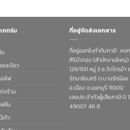
เภทร่ม
ที่อยู่จัดส่งเอกสาร
ที่อยู่ออกใบกำกับภาษี : หจก
พับ
ศิริบัวทอง (สำนักงานใหญ่)
ตอนเดียว
129/931 หมู่ 3 ซ.วัดไทรม้า
กอล์ฟ
รัตนาธิเบศร์ ต.บางรักน้อย
อ.เมือง จ.นนทบุรี 11000
ต่งร้าน
เลขประจำตัวผู้เสียภาษี 0 
ฟชั่น
49007 46 8
ม้เท้า