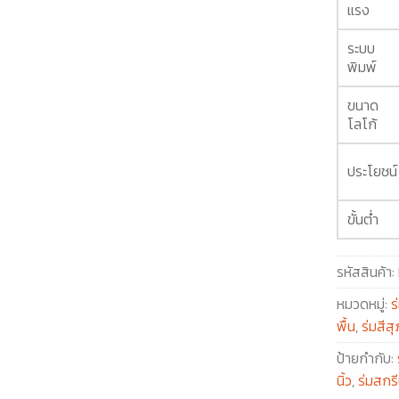
แรง
ระบบ
พิมพ์
ขนาด
โลโก้
ประโยชน์
ขั้นต่ำ
รหัสสินค้า:
หมวดหมู่:
ร
พื้น
,
ร่มสีส
ป้ายกำกับ:
นิ้ว
,
ร่มสกร