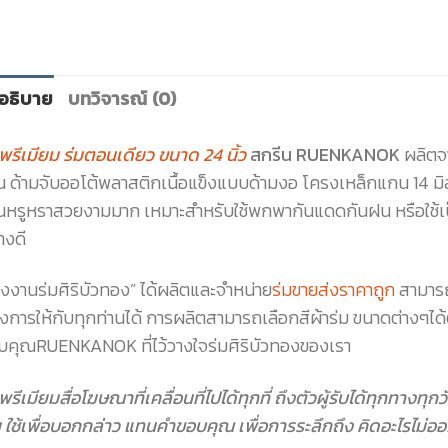
อธิบาย
บทวิจารณ์ (0)
มพรีเมียม ร่มตอนเดียว ขนาด 24 นิ้ว
สกรีน RUENKANOK
ผลิตจ
้น ด้ามจับออโต้พลาสติกเนื้อแข็งแบบด้ามงอ โครงเหล็กแกน 14 มิล
นหรูหราสวยงามมาก เหมาะสำหรับใช้พกพากันแดดกันฝน หรือใช้เป็
างดี
รงงานร่มศิริบัวทอง” ได้ผลิตและจำหน่าย
ร่มขายส่งราคาถูก
สามารถ
งการให้กับทุกท่านได้ การผลิตสามารถเลือกสีผ้าร่ม ขนาดต่างๆได้
บคุณRUENKANOK ที่ไว้วางใจร่มศิริบัวทองของเรา
พรีเมียมสื่อโฆษณาที่เคลื่อนที่ไปได้ทุกที่ ถึงตัวผู้รับได้ทุกทางท
 ใช้เพื่อบอกกล่าว แทนคำขอบคุณ เพื่อการระลึกถึง คิดอะไรไม่ออ