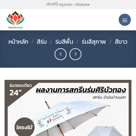
Skip
ส่งฟรี!
กรุงเทพ- ปริมณฑล
to
content
หน้าหลัก
/
สีร่ม
/
ร่มสีพื้น
/
ร่มสีสุภาพ
/
สีขาว