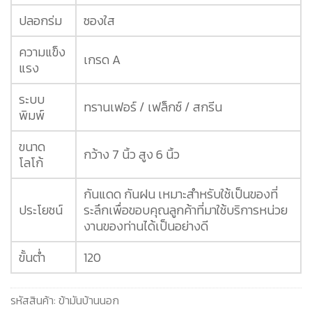
ปลอกร่ม
ซองใส
ความแข็ง
เกรด A
แรง
ระบบ
ทรานเฟอร์ / เฟล็กซ์ / สกรีน
พิมพ์
ขนาด
กว้าง 7 นิ้ว สูง 6 นิ้ว
โลโก้
กันแดด กันฝน เหมาะสำหรับใช้เป็นของที่
ประโยชน์
ระลึกเพื่อขอบคุณลูกค้าที่มาใช้บริการหน่วย
งานของท่านได้เป็นอย่างดี
ขั้นต่ำ
120
รหัสสินค้า:
ข้ามันบ้านนอก