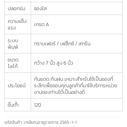
ปลอกร่ม
ซองใส
ความแข็ง
เกรด A
แรง
ระบบ
ทรานเฟอร์ / เฟล็กซ์ / สกรีน
พิมพ์
ขนาด
กว้าง 7 นิ้ว สูง 6 นิ้ว
โลโก้
กันแดด กันฝน เหมาะสำหรับใช้เป็นของที่
ประโยชน์
ระลึกเพื่อขอบคุณลูกค้าที่มาใช้บริการหน่วย
งานของท่านได้เป็นอย่างดี
ขั้นต่ำ
120
รหัสสินค้า:
เกษียณอายุราชการ 2565-1-1