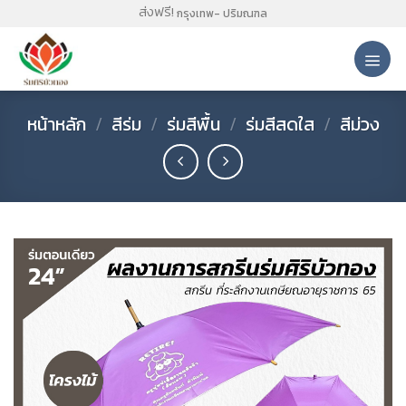
Skip
ส่งฟรี!
กรุงเทพ- ปริมณฑล
to
content
หน้าหลัก
/
สีร่ม
/
ร่มสีพื้น
/
ร่มสีสดใส
/
สีม่วง