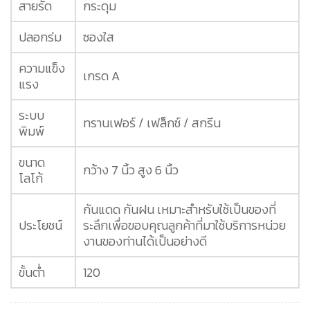
สายรัด
กระดุม
ปลอกร่ม
ซองใส
ความแข็ง
เกรด A
แรง
ระบบ
ทรานเฟอร์ / เฟล็กซ์ / สกรีน
พิมพ์
ขนาด
กว้าง 7 นิ้ว สูง 6 นิ้ว
โลโก้
กันแดด กันฝน เหมาะสำหรับใช้เป็นของที่
ประโยชน์
ระลึกเพื่อขอบคุณลูกค้าที่มาใช้บริการหน่วย
งานของท่านได้เป็นอย่างดี
ขั้นต่ำ
120