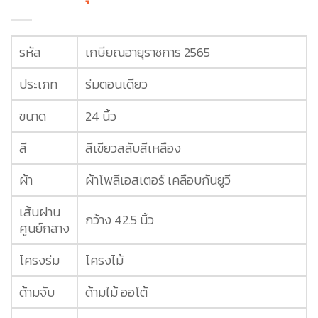
รหัส
เกษียณอายุราชการ 2565
ประเภท
ร่มตอนเดียว
ขนาด
24 นิ้ว
สี
สีเขียวสลับสีเหลือง
ผ้า
ผ้าโพลีเอสเตอร์ เคลือบกันยูวี
เส้นผ่าน
กว้าง 42.5 นิ้ว
ศูนย์กลาง
โครงร่ม
โครงไม้
ด้ามจับ
ด้ามไม้ ออโต้