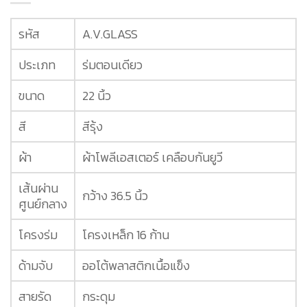
รหัส
A.V.GLASS
ประเภท
ร่มตอนเดียว
ขนาด
22 นิ้ว
สี
สีรุ้ง
ผ้า
ผ้าโพลีเอสเตอร์ เคลือบกันยูวี
เส้นผ่าน
กว้าง 36.5 นิ้ว
ศูนย์กลาง
โครงร่ม
โครงเหล็ก 16 ก้าน
ด้ามจับ
ออโต้พลาสติกเนื้อแข็ง
สายรัด
กระดุม