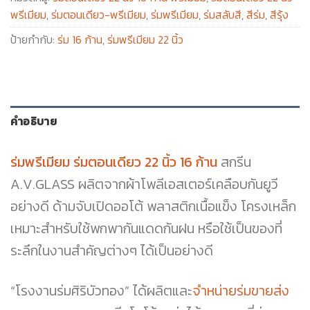
พรีเมียม
,
ร่มตอนเดียว-พรีเมียม
,
ร่มพรีเมียม
,
ร่มสลับสี
,
สีร่ม
,
สีรุ้ง
ป้ายกำกับ:
ร่ม 16 ก้าน
,
ร่มพรีเมียม 22 นิ้ว
คำอธิบาย
ร่มพรีเมียม ร่มตอนเดียว 22 นิ้ว 16 ก้าน
สกรีน
A.V.GLASS ผลิตจากผ้าโพลีเอสเตอร์เคลือบกันยูวี
อย่างดี ด้ามจับเปิดออโต้ พลาสติกเนื้อแข็ง โครงเหล็ก
เหมาะสำหรับใช้พกพากันแดดกันฝน หรือใช้เป็นของที่
ระลึกในงานสำคัญต่างๆ ได้เป็นอย่างดี
“โรงงานร่มศิริบัวทอง” ได้ผลิตและ
จำหน่ายร่มขายส่ง