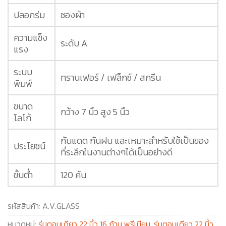
ปลอกร่ม
ซองผ้า
ความแข็ง
ระดับ A
แรง
ระบบ
ทรานเฟอร์ / เฟล็กซ์ / สกรีน
พิมพ์
ขนาด
กว้าง 7 นิ้ว สูง 5 นิ้ว
โลโก้
กันแดด กันฝน และเหมาะสำหรับใช้เป็นของ
ประโยชน์
ที่ระลึกในงานต่างๆได้เป็นอย่างดี
ขั้นต่ำ
120 คัน
รหัสสินค้า:
A.V.GLASS
หมวดหมู่:
ร่มตอนเดียว 22 นิ้ว 16 ก้าน พรีเมียม
,
ร่มตอนเดียว 22 นิ้ว