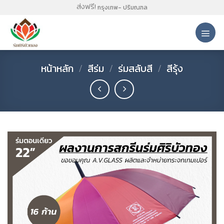
Skip
ส่งฟรี!
กรุงเทพ- ปริมณฑล
to
content
หน้าหลัก
/
สีร่ม
/
ร่มสลับสี
/
สีรุ้ง