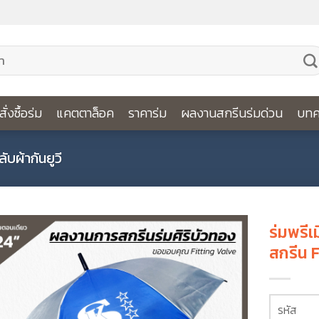
ีสั่งซื้อร่ม
แคตตาล็อค
ราคาร่ม
ผลงานสกรีนร่มด่วน
บทค
ลับผ้ากันยูวี
ร่มพรีเ
สกรีน 
รหัส