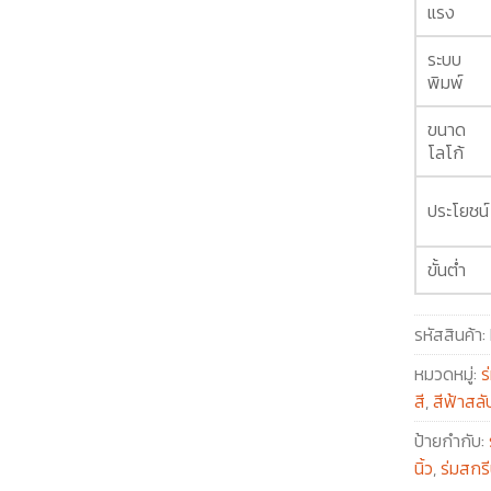
แรง
ระบบ
พิมพ์
ขนาด
โลโก้
ประโยชน์
ขั้นต่ำ
รหัสสินค้า:
หมวดหมู่:
ร
สี
,
สีฟ้าสลับ
ป้ายกำกับ:
นิ้ว
,
ร่มสกร