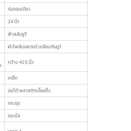
ร่มตอนเดียว
24 นิ้ว
ฟ้าสลับยูวี
ผ้าโพลีเอสเตอร์ เคลือบกันยูวี
กว้าง 42.5 นิ้ว
ง
เหล็ก
ออโต้ พลาสติกเนื้อแข็ง
กระดุม
ซองใส
ง
เกรด A