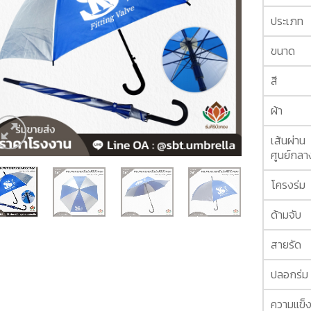
ประเภท
ขนาด
สี
ผ้า
เส้นผ่าน
ศูนย์กลา
โครงร่ม
ด้ามจับ
สายรัด
ปลอกร่ม
ความแข็