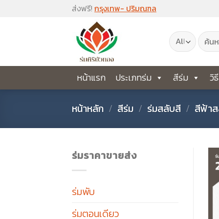
Skip
ส่งฟรี!
กรุงเทพ- ปริมณฑล
to
ค้นหา:
content
หน้าแรก
ประเภทร่ม
สีร่ม
วิธ
หน้าหลัก
/
สีร่ม
/
ร่มสลับสี
/
สีฟ้าส
ร่มราคาขายส่ง
ร่มพับ
ร่มตอนเดียว