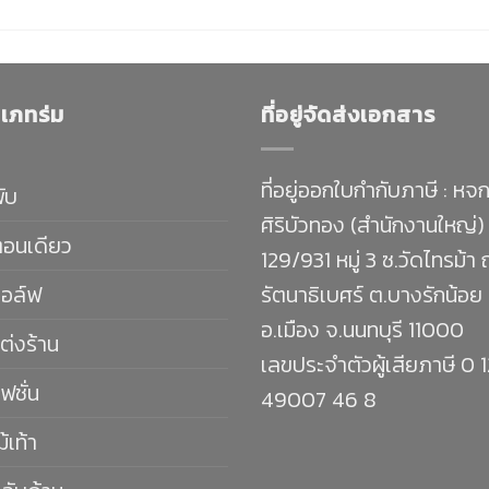
เภทร่ม
ที่อยู่จัดส่งเอกสาร
ที่อยู่ออกใบกำกับภาษี : หจก
พับ
ศิริบัวทอง (สำนักงานใหญ่)
ตอนเดียว
129/931 หมู่ 3 ซ.วัดไทรม้า
กอล์ฟ
รัตนาธิเบศร์ ต.บางรักน้อย
อ.เมือง จ.นนทบุรี 11000
ต่งร้าน
เลขประจำตัวผู้เสียภาษี 0 
ฟชั่น
49007 46 8
ม้เท้า