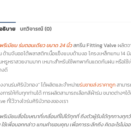
อธิบาย
บทวิจารณ์ (0)
มพรีเมียม ร่มตอนเดียว ขนาด 24 นิ้ว
สกรีน Fitting Valve
ผลิตจา
้น ด้ามจับออโต้พลาสติกเนื้อแข็งแบบด้ามงอ โครงเหล็กแกน 14 มิล
นหรูหราสวยงามมาก เหมาะสำหรับใช้พกพากันแดดกันฝน หรือใช้เป็
างดี
รงงานร่มศิริบัวทอง” ได้ผลิตและจำหน่าย
ร่มขายส่งราคาถูก
สามารถ
งการให้กับทุกท่านได้ การผลิตสามารถเลือกสีผ้าร่ม ขนาดต่างๆได
lve
ที่ไว้วางใจร่มศิริบัวทองของเรา
พรีเมียมสื่อโฆษณาที่เคลื่อนที่ไปได้ทุกที่ ถึงตัวผู้รับได้ทุกทางท
 ใช้เพื่อบอกกล่าว แทนคำขอบคุณ เพื่อการระลึกถึง คิดอะไรไม่ออ