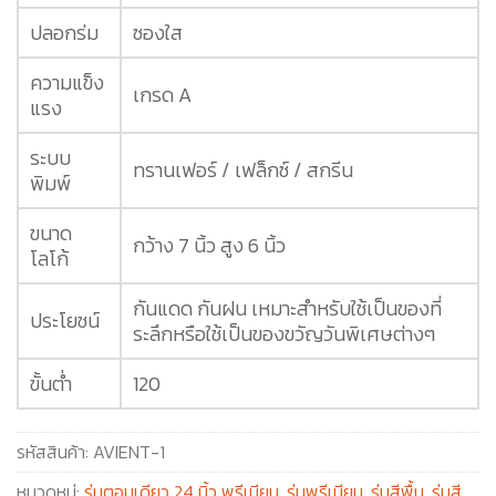
ปลอกร่ม
ซองใส
ความแข็ง
เกรด A
แรง
ระบบ
ทรานเฟอร์ / เฟล็กซ์ / สกรีน
พิมพ์
ขนาด
กว้าง 7 นิ้ว สูง 6 นิ้ว
โลโก้
กันแดด กันฝน เหมาะสำหรับใช้เป็นของที่
ประโยชน์
ระลึกหรือใช้เป็นของขวัญวันพิเศษต่างๆ
ขั้นต่ำ
120
รหัสสินค้า:
AVIENT-1
หมวดหมู่:
ร่มตอนเดียว 24 นิ้ว พรีเมียม
,
ร่มพรีเมียม
,
ร่มสีพื้น
,
ร่มสี