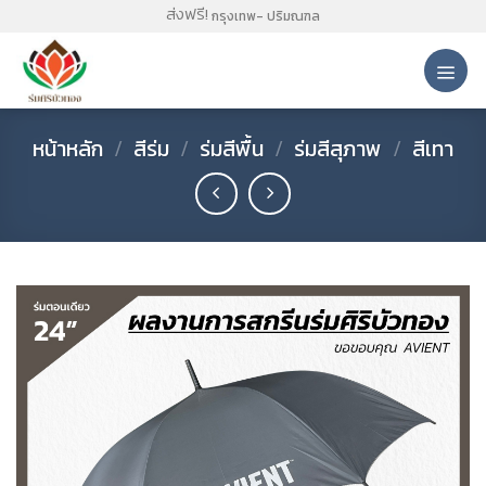
Skip
ส่งฟรี!
กรุงเทพ- ปริมณฑล
to
content
หน้าหลัก
/
สีร่ม
/
ร่มสีพื้น
/
ร่มสีสุภาพ
/
สีเทา