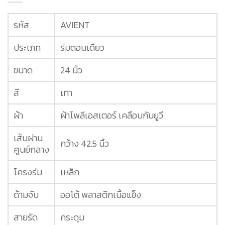
รหัส
AVIENT
ประเภท
ร่มตอนเดียว
ขนาด
24 นิ้ว
สี
เทา
ผ้า
ผ้าโพลีเอสเตอร์ เคลือบกันยูวี
เส้นผ่าน
กว้าง 42.5 นิ้ว
ศูนย์กลาง
โครงร่ม
เหล็ก
ด้ามจับ
ออโต้ พลาสติกเนื้อแข็ง
สายรัด
กระดุม