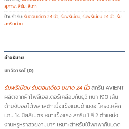
สุภาพ
,
สีร่ม
,
สีเทา
ป้ายกำกับ:
ร่มตอนเดียว 24 นิ้ว
,
ร่มพรีเมี่ยม
,
ร่มพรีเมียม 24 นิ้ว
,
ร่ม
สกรีนด่วน
คำอธิบาย
บทวิจารณ์ (0)
ร่มพรีเมียม ร่มตอนเดียว ขนาด 24 นิ้ว
สกรีน AVIENT
ผลิตจากผ้าโพลีเอสเตอร์เคลือบกันยูวี หนา 190 เส้น
ด้ามจับออโต้พลาสติกเนื้อแข็งแบบด้ามงอ โครงเหล็ก
แกน 14 มิลลิเมตร หนาแข็งแรง สกรีน 1 สี 2 ตำแหน่ง
งานหรูหราสวยงามมาก เหมาะสำหรับใช้พกพากันแดด