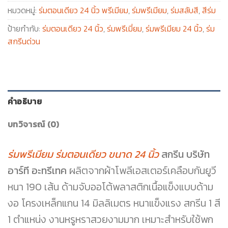
หมวดหมู่:
ร่มตอนเดียว 24 นิ้ว พรีเมียม
,
ร่มพรีเมียม
,
ร่มสลับสี
,
สีร่ม
ป้ายกำกับ:
ร่มตอนเดียว 24 นิ้ว
,
ร่มพรีเมี่ยม
,
ร่มพรีเมียม 24 นิ้ว
,
ร่ม
สกรีนด่วน
คำอธิบาย
บทวิจารณ์ (0)
ร่มพรีเมียม ร่มตอนเดียว ขนาด 24 นิ้ว
สกรีน บริษัท
อาร์ที อะทรีเทค
ผลิตจากผ้าโพลีเอสเตอร์เคลือบกันยูวี
หนา 190 เส้น ด้ามจับออโต้พลาสติกเนื้อแข็งแบบด้าม
งอ โครงเหล็กแกน 14 มิลลิเมตร หนาแข็งแรง สกรีน 1 สี
1 ตำแหน่ง งานหรูหราสวยงามมาก เหมาะสำหรับใช้พก