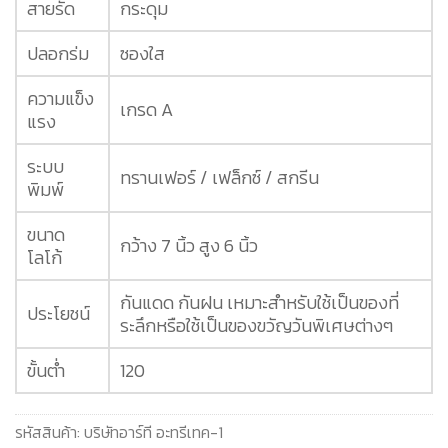
สายรัด
กระดุม
ปลอกร่ม
ซองใส
ความแข็ง
เกรด A
แรง
ระบบ
ทรานเฟอร์ / เฟล็กซ์ / สกรีน
พิมพ์
ขนาด
กว้าง 7 นิ้ว สูง 6 นิ้ว
โลโก้
กันแดด กันฝน เหมาะสำหรับใช้เป็นของที่
ประโยชน์
ระลึกหรือใช้เป็นของขวัญวันพิเศษต่างๆ
ขั้นต่ำ
120
รหัสสินค้า:
บริษัทอาร์ที อะทรีเทค-1