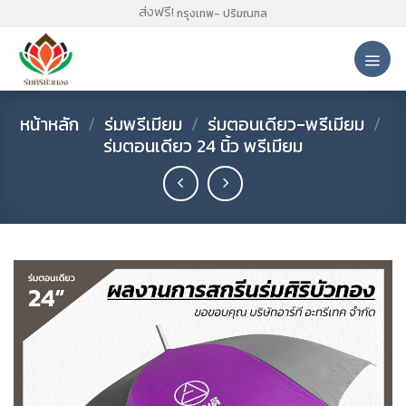
Skip
ส่งฟรี!
กรุงเทพ- ปริมณฑล
to
content
หน้าหลัก
/
ร่มพรีเมียม
/
ร่มตอนเดียว-พรีเมียม
/
ร่มตอนเดียว 24 นิ้ว พรีเมียม