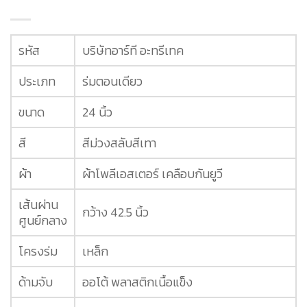
รหัส
บริษัทอาร์ที อะทรีเทค
ประเภท
ร่มตอนเดียว
ขนาด
24 นิ้ว
สี
สีม่วงสลับสีเทา
ผ้า
ผ้าโพลีเอสเตอร์ เคลือบกันยูวี
เส้นผ่าน
กว้าง 42.5 นิ้ว
ศูนย์กลาง
โครงร่ม
เหล็ก
ด้ามจับ
ออโต้ พลาสติกเนื้อแข็ง