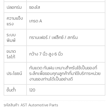
ปลอกร่ม
ซองใส
ความแข็ง
เกรด A
แรง
ระบบ
ทรานเฟอร์ / เฟล็กซ์ / สกรีน
พิมพ์
ขนาด
กว้าง 7 นิ้ว สูง 6 นิ้ว
โลโก้
กันแดด กันฝน เหมาะสำหรับใช้เป็นของที่
ประโยชน์
ระลึกเพื่อขอบคุณลูกค้าที่มาใช้บริการหน่วย
งานของท่านได้เป็นอย่างดี
ขั้นต่ำ
120
รหัสสินค้า:
AST Automotive Parts