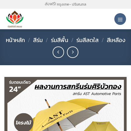
Skip
ส่งฟรี!
กรุงเทพ- ปริมณฑล
to
content
หน้าหลัก
/
สีร่ม
/
ร่มสีพื้น
/
ร่มสีสดใส
/
สีเหลือง