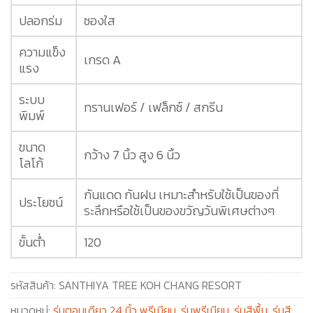
ปลอกร่ม
ซองใส
ความแข็ง
เกรด A
แรง
ระบบ
ทรานเฟอร์ / เฟล็กซ์ / สกรีน
พิมพ์
ขนาด
กว้าง 7 นิ้ว สูง 6 นิ้ว
โลโก้
กันแดด กันฝน เหมาะสำหรับใช้เป็นของที่
ประโยชน์
ระลึกหรือใช้เป็นของขวัญวันพิเศษต่างๆ
ขั้นต่ำ
120
รหัสสินค้า:
SANTHIYA TREE KOH CHANG RESORT
หมวดหมู่:
ร่มตอนเดียว 24 นิ้ว พรีเมียม
,
ร่มพรีเมียม
,
ร่มสีพื้น
,
ร่มสี