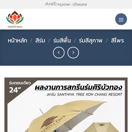
Skip
ส่งฟรี!
กรุงเทพ- ปริมณฑล
to
content
หน้าหลัก
/
สีร่ม
/
ร่มสีพื้น
/
ร่มสีสุภาพ
/
สีไพร