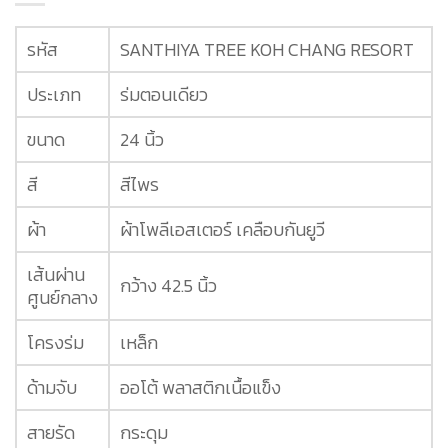
รหัส
SANTHIYA TREE KOH CHANG RESORT
ประเภท
ร่มตอนเดียว
ขนาด
24 นิ้ว
สี
สีไพร
ผ้า
ผ้าโพลีเอสเตอร์ เคลือบกันยูวี
เส้นผ่าน
กว้าง 42.5 นิ้ว
ศูนย์กลาง
โครงร่ม
เหล็ก
ด้ามจับ
ออโต้ พลาสติกเนื้อแข็ง
สายรัด
กระดุม