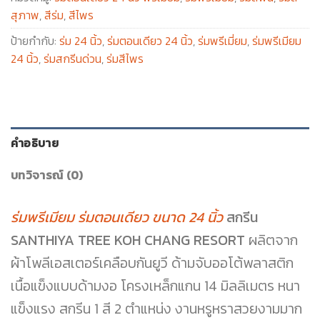
สุภาพ
,
สีร่ม
,
สีไพร
ป้ายกำกับ:
ร่ม 24 นิ้ว
,
ร่มตอนเดียว 24 นิ้ว
,
ร่มพรีเมี่ยม
,
ร่มพรีเมียม
24 นิ้ว
,
ร่มสกรีนด่วน
,
ร่มสีไพร
คำอธิบาย
บทวิจารณ์ (0)
ร่มพรีเมียม ร่มตอนเดียว ขนาด 24 นิ้ว
สกรีน
SANTHIYA TREE KOH CHANG RESORT
ผลิตจาก
ผ้าโพลีเอสเตอร์เคลือบกันยูวี ด้ามจับออโต้พลาสติก
เนื้อแข็งแบบด้ามงอ โครงเหล็กแกน 14 มิลลิเมตร หนา
แข็งแรง สกรีน 1 สี 2 ตำแหน่ง งานหรูหราสวยงามมาก