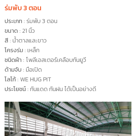
ร่มพับ 3 ตอน
ประเภท
: ร่มพับ 3 ตอน
ขนาด
: 21 นิ้ว
สี
: น้ำตาลและขาว
โครงร่ม
: เหล็ก
ชนิดผ้า
: โพลีเอสเตอร์เคลือบกันยูวี
ด้ามจับ
: มือเปิด
โลโก้
: WE HUG PIT
ประโยชน์
: กันแดด กันฝน ได้เป็นอย่างดี