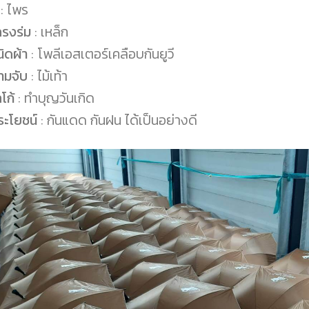
: ไพร
ครงร่ม
: เหล็ก
ิดผ้า
: โพลีเอสเตอร์เคลือบกันยูวี
ามจับ
: ไม้เท้า
โก้
: ทำบุญวันเกิด
ระโยชน์
: กันแดด กันฝน ได้เป็นอย่างดี