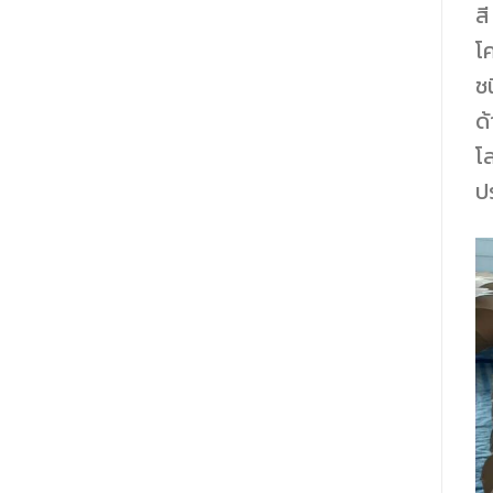
สี
โ
ชน
ด้
โล
ป