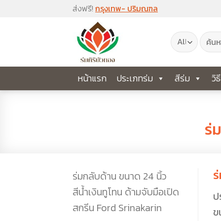
Skip
ส่งฟรี!
กรุงเทพ- ปริมณฑล
to
ค้นหา:
content
หน้าแรก
ประเภทร่ม
สีร่ม
วิธ
ร่
ร่
ร่มกลับด้าน ขนาด 24 นิ้ว
สีน้ำเงินทูโทน ด้ามจับมือเปิด
ป
สกรีน Ford Srinakarin
ข