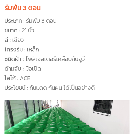
ร่มพับ 3 ตอน
ประเภท
: ร่มพับ 3 ตอน
ขนาด
: 21 นิ้ว
สี
: เขียว
โครงร่ม
: เหล็ก
ชนิดผ้า
: โพลีเอสเตอร์เคลือบกันยูวี
ด้ามจับ
: มือเปิด
โลโก้
: ACE
ประโยชน์
: กันแดด กันฝน ได้เป็นอย่างดี