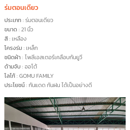
ร่มตอนเดียว
ประเภท
: ร่มตอนเดียว
ขนาด
: 21 นิ้ว
สี
: เหลือง
โครงร่ม
: เหล็ก
ชนิดผ้า
: โพลีเอสเตอร์เคลือบกันยูวี
ด้ามจับ
: ออโต้
โลโก้
: GOMU FAMILY
ประโยชน์
: กันแดด กันฝน ได้เป็นอย่างดี