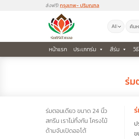
Skip
ส่งฟรี!
กรุงเทพ- ปริมณฑล
to
ค้นหา:
content
หน้าแรก
ประเภทร่ม
สีร่ม
วิธ
ร่ม
ร
ร่มตอนเดียว ขนาด 24 นิ้ว
สกรีน เราไม่ทิ้งกัน โครงไม้
ป
ด้ามจับเปิดออโต้
ข