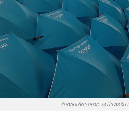
ร่มตอนเดียว ขนาด 24 นิ้ว สกรีน เร