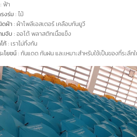
: ฟ้า
ครงร่ม
: ไม้
ิดผ้า
: ผ้าโพลีเอสเตอร์ เคลือบกันยูวี
ามจับ
: ออโต้ พลาสติกเนื้อแข็ง
โก้
: เราไม่ทิ้งกัน
ระโยชน์
: กันแดด กันฝน และเหมาะสำหรับใช้เป็นของที่ระลึกใ