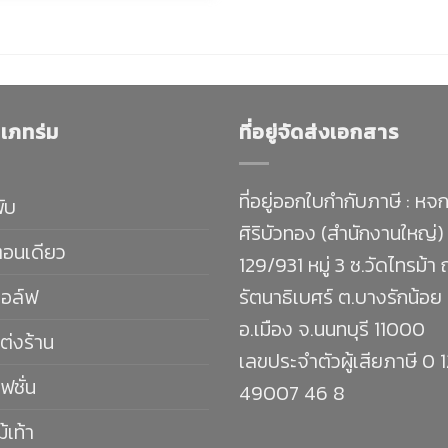
เภทร่ม
ที่อยู่จัดส่งเอกสาร
ที่อยู่ออกใบกำกับภาษี : หจก
พับ
ศิริบัวทอง (สำนักงานใหญ่)
ตอนเดียว
129/931 หมู่ 3 ซ.วัดไทรม้า
กอล์ฟ
รัตนาธิเบศร์ ต.บางรักน้อย
อ.เมือง จ.นนทบุรี 11000
ต่งร้าน
เลขประจำตัวผู้เสียภาษี 0 
ฟชั่น
49007 46 8
ม้เท้า