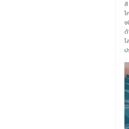
สี
โ
ชน
ด้
โล
ป