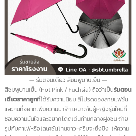
ร่มตอนเดียว สีชมพูบานเย็น
สีชมพูบานเย็น (Hot Pink / Fuchsia) ถือว่าเป็น
ร่มตอน
เดียวราคาถูก
ที่ได้รับความนิยม สีโปรดของสายแฟชั่น
และคนที่อยากเพิ่มความน่ารัก เหมาะกับผู้หญิงรุ่นใหม่ที่
ชอบความมั่นใจและอยากโดดเด่นท่ามกลางฝูงชน ถ่าย
รูปกับคาเฟ่หรือโลเคชั่นโทนขาว-ครีมจะยิ่งปัง ให้ความ