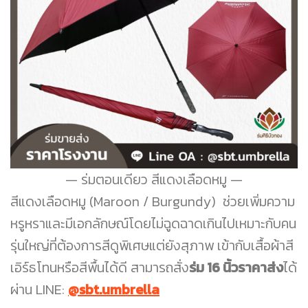
ร่มตอนเดียว สีแดงเลือดหมู
สีแดงเลือดหมู (Maroon / Burgundy) ช่วยเพิ่มความ
หรูหราและมีเอกลักษณ์โดยไม่ฉูดฉาดเกินไปเหมาะกับคน
รุ่นใหญ่ที่ต้องการสีดูพิเศษแต่ยังสุภาพ เข้ากับเสื้อผ้าสี
เอิร์ธโทนหรือสีพื้นได้ดี สามารถสั่ง
ร่ม 16 นิ้วราคาส่ง
ได้
ผ่าน LINE:
@sbt.umbrella