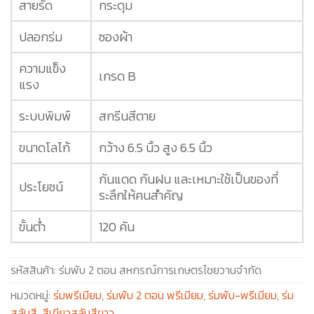
สายรัด
กระดุม
ปลอกร่ม
ซองผ้า
ความแข็ง
เกรด B
แรง
ระบบพิมพ์
สกรีนสีตาย
ขนาดโลโก้
กว้าง 6.5 นิ้ว สูง 6.5 นิ้ว
กันแดด กันฝน และเหมาะใช้เป็นของที่
ประโยชน์
ระลึกให้คนสำคัญ
ขั้นต่ำ
120 คัน
รหัสสินค้า:
ร่มพับ 2 ตอน สหกรณ์การเกษตรไชยวานจำกัด
หมวดหมู่:
ร่มพรีเมียม
,
ร่มพับ 2 ตอน พรีเมียม
,
ร่มพับ-พรีเมียม
,
ร่ม
สลับสี
,
สีเขียวสลับสีขาว