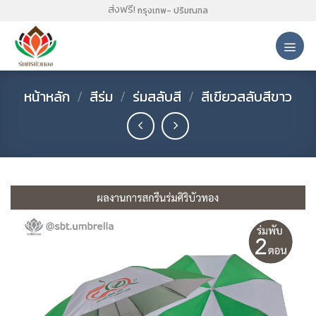
Skip
ส่งฟรี!
กรุงเทพ- ปริมณฑล
to
content
หน้าหลัก
/
สีร่ม
/
ร่มสลับสี
/
สีเขียวสลับสีขาว