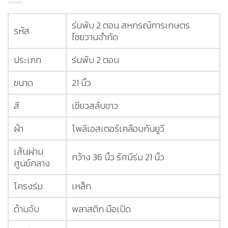
ร่มพับ 2 ตอน สหกรณ์การเกษตร
รหัส
ไชยวานจำกัด
ประเภท
ร่มพับ 2 ตอน
ขนาด
21 นิ้ว
สี
เขียวสลับขาว
ผ้า
โพลีเอสเตอร์เคลือบกันยูวี
เส้นผ่าน
กว้าง 36 นิ้ว รัศมีร่ม 21 นิ้ว
ศูนย์กลาง
โครงร่ม
เหล็ก
ด้ามจับ
พลาสติก มือเปิด