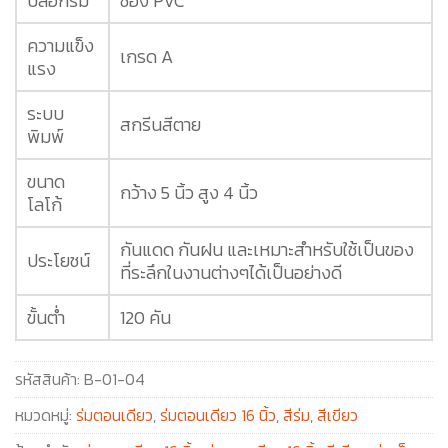
ปลอกร่ม
ซอง PVC
ความแข็ง
เกรด A
แรง
ระบบ
สกรีนสีตาย
พิมพ์
ขนาด
กว้าง 5 นิ้ว สูง 4 นิ้ว
โลโก้
กันแดด กันฝน และเหมาะสำหรับใช้เป็นของ
ประโยชน์
ที่ระลึกในงานต่างๆได้เป็นอย่างดี
ขั้นต่ำ
120 คัน
รหัสสินค้า:
B-01-04
หมวดหมู่:
ร่มตอนเดียว
,
ร่มตอนเดียว 16 นิ้ว
,
สีร่ม
,
สีเขียว