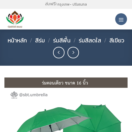
Skip
ส่งฟรี!
กรุงเทพ- ปริมณฑล
to
content
หน้าหลัก
/
สีร่ม
/
ร่มสีพื้น
/
ร่มสีสดใส
/
สีเขียว