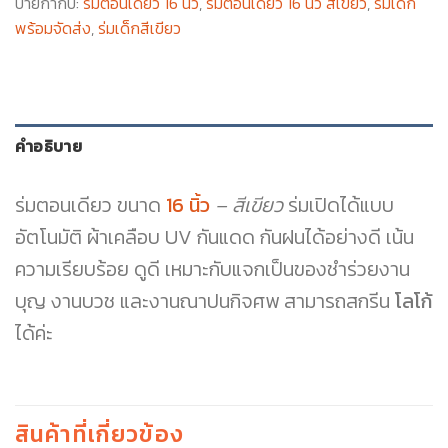
ป้ายกำกับ:
ร่มตอนเดียว 16 นิ้ว
,
ร่มตอนเดียว 16 นิ้ว สีเขียว
,
ร่มเด็ก
พร้อมจัดส่ง
,
ร่มเด็กสีเขียว
คำอธิบาย
ร่มตอนเดียว ขนาด
16 นิ้ว
– สีเขียว
ร่มเปิดได้แบบ
อัตโนมัติ ผ้าเคลือบ UV กันแดด กันฝนได้อย่างดี เน้น
ความเรียบร้อย ดูดี เหมาะกับแจกเป็นของชำร่วยงาน
บุญ งานบวช และงานณาปนกิจศพ สามารถสกรีน
โลโก้
ได้ค่ะ
สินค้าที่เกี่ยวข้อง