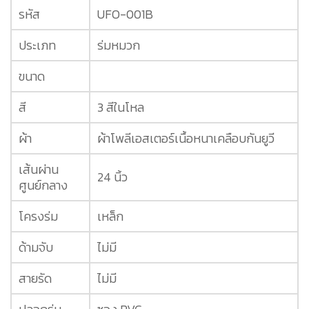
รหัส
UFO-001B
ประเภท
ร่มหมวก
ขนาด
สี
3 สีในโหล
ผ้า
ผ้าโพลีเอสเตอร์เนื้อหนาเคลือบกันยูวี
เส้นผ่าน
24 นิ้ว
ศูนย์กลาง
โครงร่ม
เหล็ก
ด้ามจับ
ไม่มี
สายรัด
ไม่มี