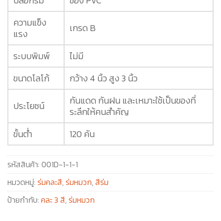
ปลอกร่ม
ซอง PVC
ความแข็ง
เกรด B
แรง
ระบบพิมพ์
ไม่มี
ขนาดโลโก้
กว้าง 4 นิ้ว สูง 3 นิ้ว
กันแดด กันฝน และเหมาะใช้เป็นของที่
ประโยชน์
ระลึกให้คนสำคัญ
ขั้นต่ำ
120 คัน
รหัสสินค้า:
001D-1-1-1
หมวดหมู่:
ร่มคละสี
,
ร่มหมวก
,
สีร่ม
ป้ายกำกับ:
คละ 3 สี
,
ร่มหมวก