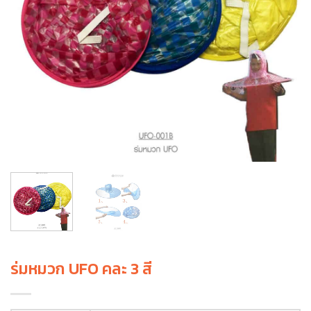
ร่มหมวก UFO คละ 3 สี