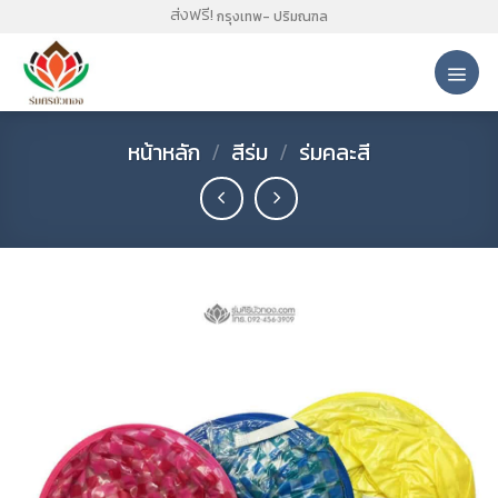
Skip
ส่งฟรี!
กรุงเทพ- ปริมณฑล
to
content
หน้าหลัก
/
สีร่ม
/
ร่มคละสี