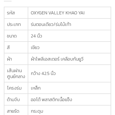
รหัส
OXYGEN VALLEY KHAO YAI
ประเภท
ร่มตอนเดียว/ร่มไม้เท้า
ขนาด
24 นิ้ว
สี
เขียว
ผ้า
ผ้าโพลีเอสเตอร์ เคลือบกันยูวี
เส้นผ่าน
กว้าง 42.5 นิ้ว
ศูนย์กลาง
โครงร่ม
เหล็ก
ด้ามจับ
ออโต้ พลาสติกเนื้อแข็ง
สายรัด
กระดุม