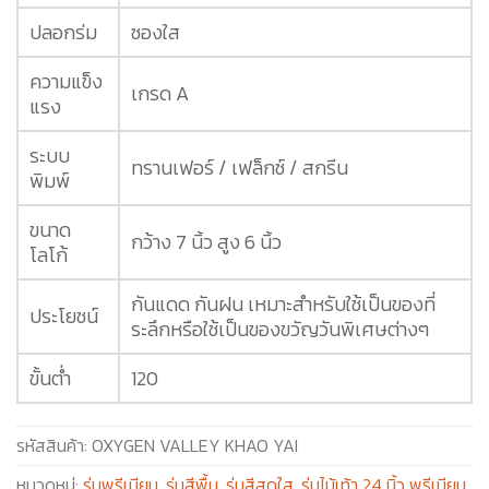
ปลอกร่ม
ซองใส
ความแข็ง
เกรด A
แรง
ระบบ
ทรานเฟอร์ / เฟล็กซ์ / สกรีน
พิมพ์
ขนาด
กว้าง 7 นิ้ว สูง 6 นิ้ว
โลโก้
กันแดด กันฝน เหมาะสำหรับใช้เป็นของที่
ประโยชน์
ระลึกหรือใช้เป็นของขวัญวันพิเศษต่างๆ
ขั้นต่ำ
120
รหัสสินค้า:
OXYGEN VALLEY KHAO YAI
หมวดหมู่:
ร่มพรีเมียม
,
ร่มสีพื้น
,
ร่มสีสดใส
,
ร่มไม้เท้า 24 นิ้ว พรีเมียม
,