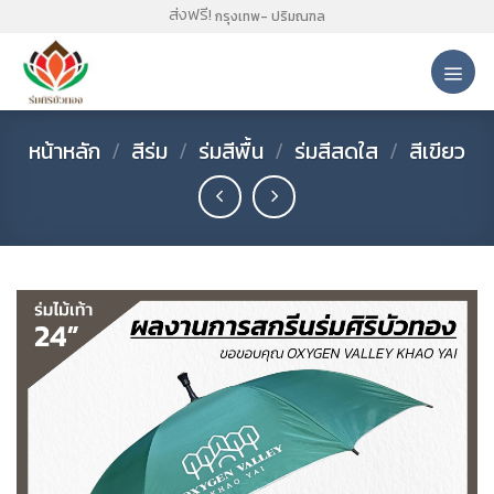
Skip
ส่งฟรี!
กรุงเทพ- ปริมณฑล
to
content
หน้าหลัก
/
สีร่ม
/
ร่มสีพื้น
/
ร่มสีสดใส
/
สีเขียว